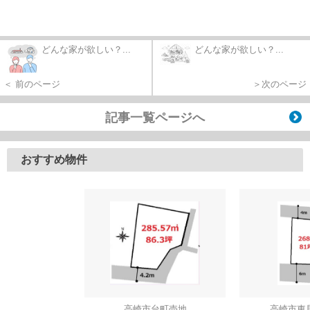
どんな家が欲しい？...
どんな家が欲しい？...
＜ 前のページ
＞次のページ
記事一覧ページへ
おすすめ物件
高崎市台町売地
高崎市東