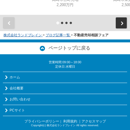
2,200万円
2,5
株式会社ランドブレイン
>
ブログ記事一覧
>
不動産売却相談フェア
ページトップに戻る
営業時間:09:00～18:00
定休日:水曜日
ホーム
会社概要
お問い合わせ
PCサイト
プライバシーポリシー
利用規約
｜アクセスマップ
｜
Copyright(c) 株式会社ランドブレイン All rights reserved.