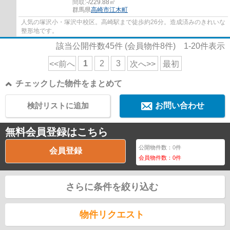
間取:
-/229.88㎡
群馬県
高崎市
江木町
人気の塚沢小・塚沢中校区。高崎駅まで徒歩約26分。造成済みのきれいな
整形地です。
該当公開件数
45
件 (会員物件
8
件)
1-20
件表示
1
2
3
<<前へ
次へ>>
最初
チェックした物件をまとめて
検討リストに追加
お問い合わせ
無料会員登録はこちら
公開物件数：
0
件
会員登録
会員物件数：
0
件
さらに条件を絞り込む
物件リクエスト