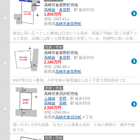
高崎市倉賀野町売地
高崎線
「
倉賀野
」駅 徒歩22分
1,850万円
間取:
-/343.41㎡
群馬県
高崎市
倉賀野町
南北に長い広々とした敷地は日当たりも良好。国道17号線に近く交通アク
セス良好。近隣には様々な商業施設が充実している、利便性の良い立地で
す。
売買｜売地
高崎市倉賀野町売地
高崎線
「
倉賀野
」駅 徒歩10分
2,180万円
間取:
-/288.46㎡
群馬県
高崎市
倉賀野町
約87坪の広々敷地。小中学校や保育施設も近く子育て環境良好です。
売買｜売地
高崎市東貝沢町売地
上越線
「
井野
」駅 徒歩13分
高崎線
「
高崎
」駅 徒歩55分
2,500万円
間取:
-/268.00㎡
群馬県
高崎市
東貝沢町
４丁目
使いやすい2方向道路。日当たりも通風も良好。人気の東部小・塚沢中校
区です。
売買｜売地