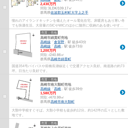
2,430万円
間取:
3LDK/109.17㎡
群馬県
佐波郡玉村町
大字上之手
憧れのアイランドキッチンを備えたオール電化住宅。床暖房もあり寒い冬
でも快適生活。大容量のSICやWICのほかに随所に収納のある使いやすい
間取りです。
売買｜売地
高崎市綿貫町売地
高崎線
「
倉賀野
」駅 徒歩43分
高崎線
「
高崎
」駅 徒歩73分
1,200万円
間取:
-/240.86㎡
群馬県
高崎市
綿貫町
国道354号バイパスや前橋長瀞線近くで交通アクセス良好。南道路の約73
坪。日当たり良好です。
売買｜売地
高崎市南大類町売地
高崎線
「
高崎
」駅 徒歩39分
1,580万円
間取:
-/470.99㎡
群馬県
高崎市
南大類町
大類中学校すぐそば。大類小学校も徒歩約12分。約142坪の広々とした敷
地です。
売買｜売地