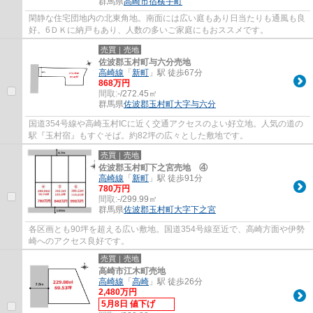
群馬県
高崎市
宿横手町
閑静な住宅団地内の北東角地。南面には広い庭もあり日当たりも通風も良
好。6ＤＫに納戸もあり、人数の多いご家庭にもおススメです。
売買｜売地
佐波郡玉村町与六分売地
高崎線
「
新町
」駅 徒歩67分
868万円
間取:
-/272.45㎡
群馬県
佐波郡玉村町
大字与六分
国道354号線や高崎玉村ICに近く交通アクセスのよい好立地。人気の道の
駅『玉村宿』もすぐそば。約82坪の広々とした敷地です。
売買｜売地
佐波郡玉村町下之宮売地 ④
高崎線
「
新町
」駅 徒歩91分
780万円
間取:
-/299.99㎡
群馬県
佐波郡玉村町
大字下之宮
各区画とも90坪を超える広い敷地。国道354号線至近で、高崎方面や伊勢
崎へのアクセス良好です。
売買｜売地
高崎市江木町売地
高崎線
「
高崎
」駅 徒歩26分
2,480万円
5月8日 値下げ