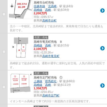
高崎市台町売地
信越本線
「
北高崎
」駅 徒歩8分
高崎線
「
高崎
」駅 徒歩34分
2,200万円
間取:
-/285.57㎡
群馬県
高崎市
台町
北小・一中校区。北高崎駅まで徒歩約8分。東南角地で日当たりも通風も
良好です。
売買｜売地
高崎市竜見町売地 Ｂ
高崎線
「
高崎
」駅 徒歩15分
2,100万円
間取:
-/120.26㎡
群馬県
高崎市
竜見町
高崎駅まで徒歩約15分。通勤や通学に便利な好立地。人気の高松中校区で
す。
売買｜売地
高崎市足門町売地 ①
上越線
「
群馬総社
」駅 徒歩66分
高崎線
「
高崎
」駅 徒歩111分
1,358万円
間取:
-/254.45㎡
群馬県
高崎市
足門町
イオンモール高崎まで車で約3分！南道路の２区画分譲地です。