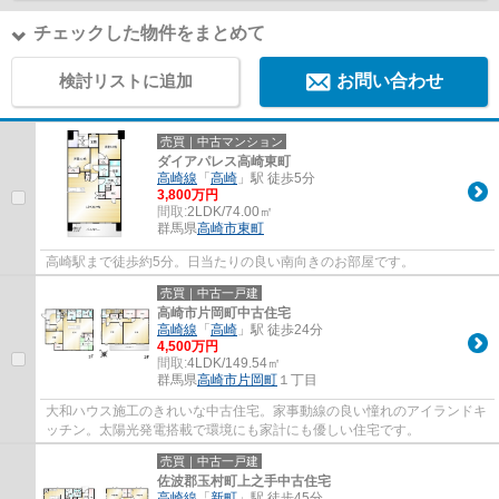
チェックした物件をまとめて
検討リストに追加
お問い合わせ
売買｜中古マンション
ダイアパレス高崎東町
高崎線
「
高崎
」駅 徒歩5分
3,800万円
間取:
2LDK/74.00㎡
群馬県
高崎市
東町
高崎駅まで徒歩約5分。日当たりの良い南向きのお部屋です。
売買｜中古一戸建
高崎市片岡町中古住宅
高崎線
「
高崎
」駅 徒歩24分
4,500万円
間取:
4LDK/149.54㎡
群馬県
高崎市
片岡町
１丁目
大和ハウス施工のきれいな中古住宅。家事動線の良い憧れのアイランドキ
ッチン。太陽光発電搭載で環境にも家計にも優しい住宅です。
売買｜中古一戸建
佐波郡玉村町上之手中古住宅
高崎線
「
新町
」駅 徒歩45分