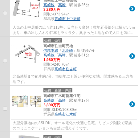
高崎市上中居町売地
高崎線
「
高崎
」駅 徒歩25分
3,280万円
間取:
-/373.94㎡
群馬県
高崎市
上中居町
人気の上中居町の広々約113坪。日当たり良好！敷地延長部分は幅が5.5ｍ
あり、車の出し入れや駐車もラクラク。奥まった土地なので人目を気にせ
ず落ち着いて暮らせます。
売買｜売地
高崎市住吉町売地
信越本線
「
北高崎
」駅 徒歩7分
高崎線
「
高崎
」駅 徒歩31分
1,980万円
間取:
-/240.70㎡
群馬県
高崎市
住吉町
北高崎駅まで徒歩約7分。市街地にも近い便利な立地。開放感ある三方角
地です。
売買｜新築一戸建
高崎市江木町新築住宅
高崎線
「
高崎
」駅 徒歩17分
3,890万円
間取:
3LDK/108.89㎡
群馬県
高崎市
江木町
大型分譲地内の3SLDK。オール電化の快適な住宅。リビング階段で家族
のコミュニケーションも自然と増えそうです。
売買｜売地