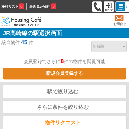
0
0
検討リスト
最近見た物件
お問合せ
JR高崎線の駅選択画面
45
該当物件
件
8
会員登録でさらに
件の物件を閲覧可能
新規会員登録する
駅で絞り込む
さらに条件を絞り込む
物件リクエスト