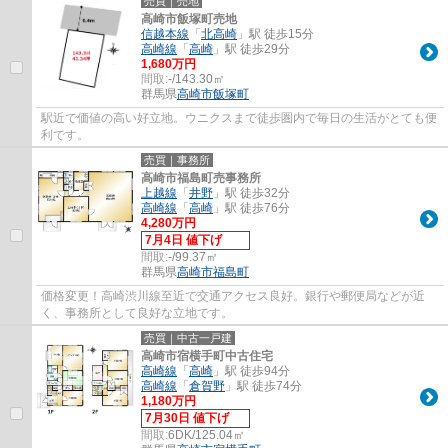
売買｜売地
高崎市飯塚町売地
信越本線
「
北高崎
」駅 徒歩15分
高崎線
「
高崎
」駅 徒歩29分
1,680万円
間取:
-/143.30㎡
群馬県
高崎市
飯塚町
駅近で価値の高い好立地。ウニクスまで徒歩圏内で毎日の生活がとても便
利です。
売買｜事務所
高崎市福島町売事務所
上越線
「
井野
」駅 徒歩32分
高崎線
「
高崎
」駅 徒歩76分
4,280万円
7月4日 値下げ
間取:
-/99.37㎡
群馬県
高崎市
福島町
価格変更！高崎渋川線至近で交通アクセス良好。銀行や郵便局などが近
く、事務所として良好な立地です。
売買｜中古一戸建
高崎市宿横手町中古住宅
高崎線
「
高崎
」駅 徒歩94分
高崎線
「
倉賀野
」駅 徒歩74分
1,180万円
7月30日 値下げ
間取:
6DK/125.04㎡