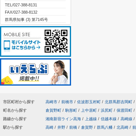
TEL/027-388-8131
FAX/027-388-8132
群馬県知事 (3) 第7145号
市区町村から探す
高崎市
/
前橋市
/
佐波郡玉村町
/
北群馬郡吉岡町
/
町名から探す
倉賀野町
/
駒形町
/
上中居町
/
浜尻町
/
保渡田町
/
路線から探す
湘南新宿ライン高海
/
上越線
/
信越本線
/
高崎線
/
駅から探す
高崎
/
井野
/
前橋
/
倉賀野
/
群馬八幡
/
北高崎
/