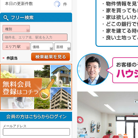
本日の更新件数
件
種別
エリア| 駅
価格
面積
-
件該当
メールアドレス