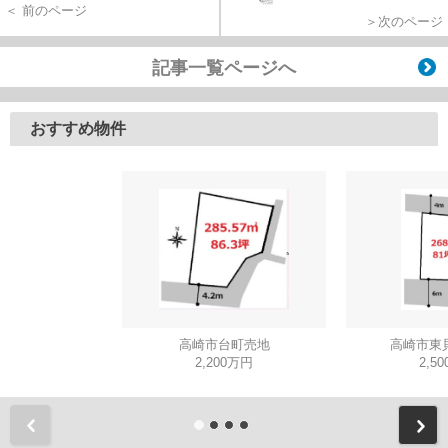
＜ 前のページ
＞次のページ
記事一覧ページへ
おすすめ物件
高崎市台町売地
高崎市東
2,200万円
2,5