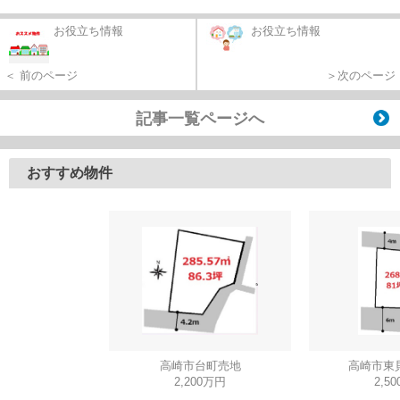
お役立ち情報
お役立ち情報
＜ 前のページ
＞次のページ
記事一覧ページへ
おすすめ物件
高崎市台町売地
高崎市東
2,200万円
2,5