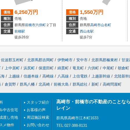
6,250万円
1,550万円
価格
価格
種別
売地
種別
売地
住所
群馬県
前橋市
六供町
２丁目
住所
群馬県
高崎市
山名町
交通
前橋駅
交通
西山名駅
徒歩26分
徒歩7分
佐波郡玉村町
/
北群馬郡吉岡町
/
伊勢崎市
/
安中市
/
北群馬郡榛東村
/
甘楽
町
/
上中居町
/
浜尻町
/
保渡田町
/
綿貫町
/
竜見町
/
六供町
/
中尾町
/
朝倉町
高海
/
上越線
/
信越本線
/
高崎線
/
八高線
/
上信電鉄
/
上越新幹線
/
北陸新幹
橋
/
倉賀野
/
群馬八幡
/
北高崎
/
前橋大島
/
群馬総社
/
新町
/
高崎問屋町
高崎市・前橋市の不動産のことな
料
スタッフ紹介
レイン
み中古住宅
お客様の声
成渡し売地
周辺施設検索
群馬県高崎市江木町1633
スメ物件
お問い合わせ
TEL:027-388-8131