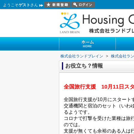
ようこそ
ゲスト
さん
株式会社ランドブレイン
>
株式会社ラ
お役立ち？情報
全国旅行支援 10月11日ス
全国旅行支援が10月にスタート
交通機関と宿泊のセット（いわ
るようです。
コロナで打撃を受けた業種は旅
のでは。
支援が無くても余裕のある人は