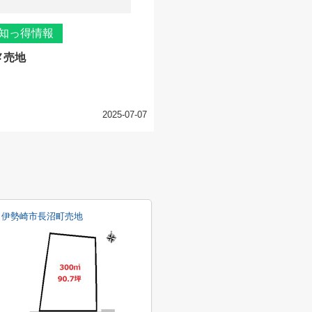
知っ得情報
メ売地
2025-07-07
伊勢崎市長沼町売地