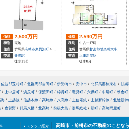
2,500万円
2,590万円
価格
価格
種別
売地
種別
中古一戸建
住所
群馬県
高崎市
東貝沢町
４丁目
住所
群馬県
甘楽郡甘楽町
大字金井
交通
井野駅
交通
上州新屋駅
徒歩13分
徒歩8分
佐波郡玉村町
/
北群馬郡吉岡町
/
伊勢崎市
/
安中市
/
北群馬郡榛東村
/
甘楽
町
/
上中居町
/
浜尻町
/
保渡田町
/
綿貫町
/
竜見町
/
六供町
/
中尾町
/
朝倉町
高海
/
上越線
/
信越本線
/
高崎線
/
八高線
/
上信電鉄
/
上越新幹線
/
北陸新幹
橋
/
倉賀野
/
群馬八幡
/
北高崎
/
前橋大島
/
群馬総社
/
新町
/
高崎問屋町
高崎市・前橋市の不動産のことな
料
スタッフ紹介