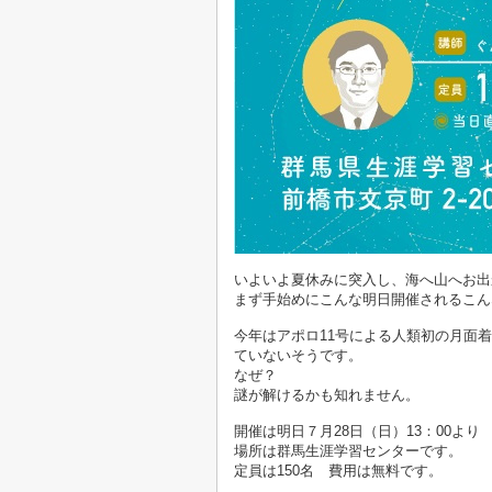
いよいよ夏休みに突入し、海へ山へお出
まず手始めにこんな明日開催されるこん
今年はアポロ11号による人類初の月面着
ていないそうです。
なぜ？
謎が解けるかも知れません。
開催は明日７月28日（日）13：00より
場所は群馬生涯学習センターです。
定員は150名 費用は無料です。