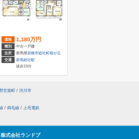
1,180万円
価格
種別
中古一戸建
住所
群馬県
前橋市
総社町桜が丘
交通
群馬総社駅
徒歩10分
郡甘楽町
/
渋川市
線
/
両毛線
/
上毛電鉄
ら株式会社ランドブ