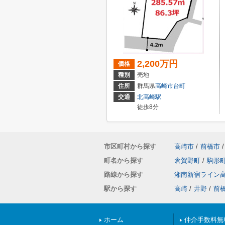
2,200万円
価格
種別
売地
住所
群馬県
高崎市
台町
交通
北高崎駅
徒歩8分
市区町村から探す
高崎市
/
前橋市
/
町名から探す
倉賀野町
/
駒形
路線から探す
湘南新宿ライン
駅から探す
高崎
/
井野
/
前
ホーム
仲介手数料無