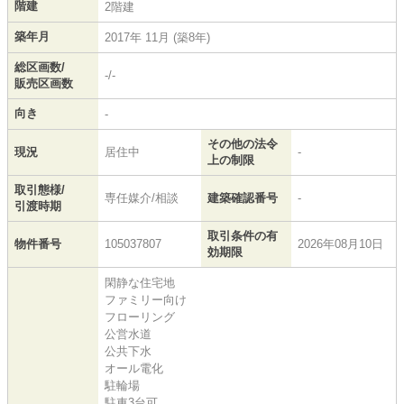
階建
2階建
築年月
2017年 11月 (築8年)
総区画数/
-/-
販売区画数
向き
-
その他の法令
現況
居住中
-
上の制限
取引態様/
専任媒介/相談
建築確認番号
-
引渡時期
取引条件の有
物件番号
105037807
2026年08月10日
効期限
閑静な住宅地
ファミリー向け
フローリング
公営水道
公共下水
オール電化
駐輪場
駐車3台可