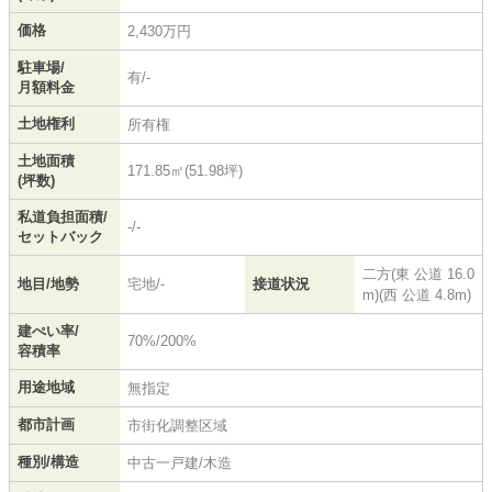
価格
2,430万円
駐車場/
有/-
月額料金
土地権利
所有権
土地面積
171.85㎡(51.98坪)
(坪数)
私道負担面積/
-/-
セットバック
二方(東 公道 16.0
地目/地勢
宅地/-
接道状況
m)(西 公道 4.8m)
建ぺい率/
70%/200%
容積率
用途地域
無指定
都市計画
市街化調整区域
種別/構造
中古一戸建/木造