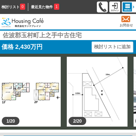
0
1
検討リスト
最近見た物件
お問合せ
佐波郡玉村町上之手中古住宅
価格
2,430
万円
検討リストに追加
1/20
2/20