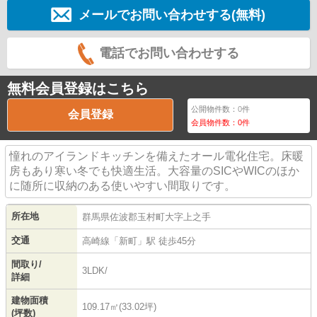
メールでお問い合わせする(無料)
電話でお問い合わせする
無料会員登録はこちら
公開物件数：
0
件
会員登録
会員物件数：
0
件
憧れのアイランドキッチンを備えたオール電化住宅。床暖
房もあり寒い冬でも快適生活。大容量のSICやWICのほか
に随所に収納のある使いやすい間取りです。
所在地
群馬県
佐波郡玉村町
大字上之手
交通
高崎線
「
新町
」駅 徒歩45分
間取り/
3LDK/
詳細
建物面積
109.17㎡(33.02坪)
(坪数)