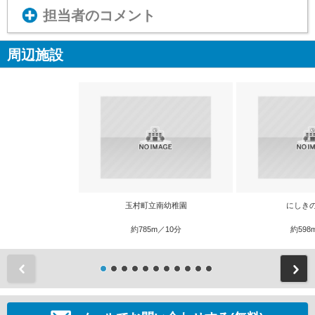
担当者のコメント
周辺施設
玉村町立南幼稚園
にしき
約785m／10分
約598
前