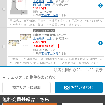
上毛電鉄
「
三俣
」駅 徒歩2分
両毛線
「
前橋
」駅 徒歩26分
1,512万円
間取:
-/249.65㎡
群馬県
前橋市
三俣町
１丁目
開放感ある南西角地。日当たりも通風も良好。お子様だけではなくお散歩
など大人も楽しめる『前橋こども公園』がすぐ近くです。
売買｜新築一戸建
前橋市三俣町新築住宅1号
上毛電鉄
「
三俣
」駅 徒歩7分
3,298万円
4月30日 値下げ
間取:
3LK/97.70㎡
群馬県
前橋市
三俣町
２丁目
三井ホームの分譲住宅。高い耐震性能を備えた長期優良住宅認定物件。異
なる2棟の建物はどちらも納戸等があり、収納力豊富。高性能でデザイン
性の高い住宅を是非一度ご覧下さい。
該当公開件数
2
件
1-2
件表示
チェックした物件をまとめて
検討リストに追加
お問い合わせ
無料会員登録はこちら