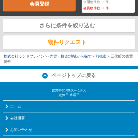
公開物件数：
0
件
会員登録
会員物件数：
0
件
さらに条件を絞り込む
物件リクエスト
株式会社ランドブレイン
>
(売買・投資)地域から探す
>
前橋市
>
三俣町の売買
物件
ページトップに戻る
営業時間:09:00～18:00
定休日:水曜日
ホーム
会社概要
お問い合わせ