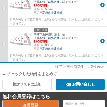
信越本線
「
群馬八幡
」駅 徒歩17分
1,050万円
間取:
-/255.34㎡
群馬県
高崎市
金井淵町
群馬八幡駅まで徒歩圏内。全6区画の分譲地。広々とした敷地は日当たり
も良好です。
売買｜売地
高崎市金井淵町売地 ④
信越本線
「
群馬八幡
」駅 徒歩17分
1,000万円
間取:
-/250.11㎡
群馬県
高崎市
金井淵町
群馬八幡駅まで徒歩圏内。全6区画の分譲地。広々とした敷地は日当たり
も良好です。
該当公開件数
2
件
1-2
件表示
チェックした物件をまとめて
検討リストに追加
お問い合わせ
無料会員登録はこちら
公開物件数：
0
件
会員登録