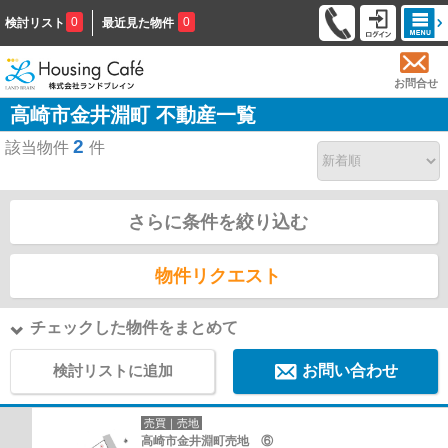
0
0
検討リスト
最近見た物件
お問合せ
高崎市金井淵町 不動産一覧
2
該当物件
件
さらに条件を絞り込む
物件リクエスト
チェックした物件をまとめて
検討リストに追加
お問い合わせ
売買｜売地
高崎市金井淵町売地 ⑥