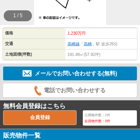
1 / 5
価格
1,230万円
交通
高崎線
「
高崎
」駅 徒歩26分
土地面積(坪数)
191.49㎡(57.92坪)
メールでお問い合わせする(無料)
電話でお問い合わせする
無料会員登録はこちら
公開物件数：
0
件
会員登録
会員物件数：
0
件
販売物件一覧