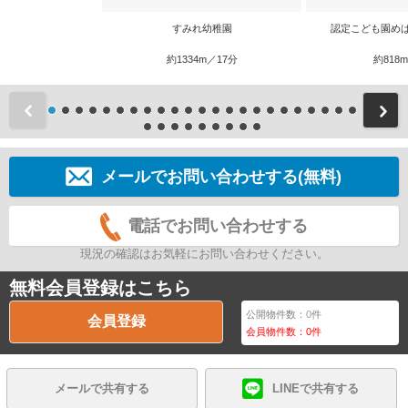
すみれ幼稚園
認定こども園め
約1334m／17分
約818
前
メールでお問い合わせする(無料)
電話でお問い合わせする
現況の確認はお気軽にお問い合わせください。
無料会員登録はこちら
公開物件数：
0
件
会員登録
会員物件数：
0
件
メールで共有する
LINEで共有する