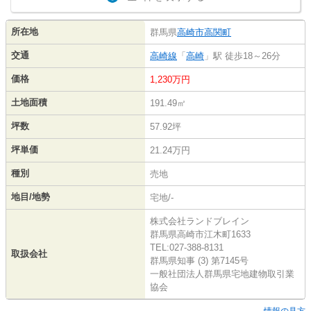
所在地
群馬県
高崎市
高関町
交通
高崎線
「
高崎
」駅 徒歩18～26分
価格
1,230万円
土地面積
191.49㎡
坪数
57.92坪
坪単価
21.24万円
種別
売地
地目/地勢
宅地/-
株式会社ランドブレイン
群馬県高崎市江木町1633
TEL:027-388-8131
取扱会社
群馬県知事 (3) 第7145号
一般社団法人群馬県宅地建物取引業
協会