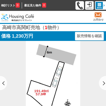
0
0
検討リスト
最近見た物件
お問合せ
高崎市高関町売地（
1
物件）
価格
1,230万円
販売情報を確認