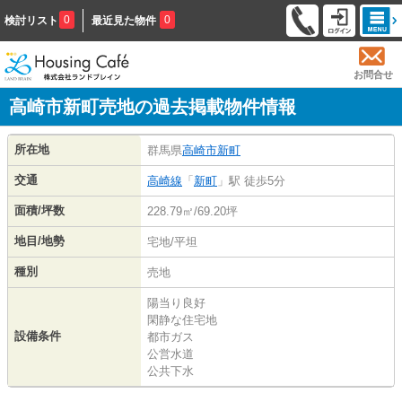
0
0
検討リスト
最近見た物件
お問合せ
高崎市新町売地の過去掲載物件情報
所在地
群馬県
高崎市
新町
交通
高崎線
「
新町
」駅 徒歩5分
面積/坪数
228.79㎡/69.20坪
地目/地勢
宅地/平坦
種別
売地
陽当り良好
閑静な住宅地
設備条件
都市ガス
公営水道
公共下水