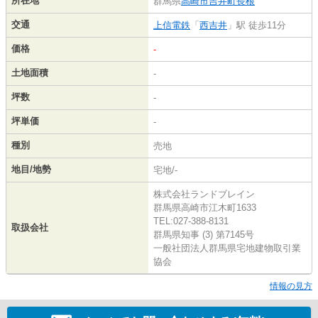
所在地
群馬県
高崎市
吉井町長根
交通
上信電鉄
「
西吉井
」駅 徒歩11分
価格
-
土地面積
-
坪数
-
坪単価
-
種別
売地
地目/地勢
宅地/-
株式会社ランドブレイン
群馬県高崎市江木町1633
TEL:027-388-8131
取扱会社
群馬県知事 (3) 第7145号
一般社団法人群馬県宅地建物取引業
協会
情報の見方