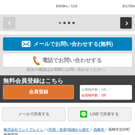
約938m／12分
約1760
前
メールでお問い合わせする(無料)
電話でお問い合わせする
現況の確認はお気軽にお問い合わせください。
無料会員登録はこちら
公開物件数：
0
件
会員登録
会員物件数：
0
件
メールで共有する
LINEで共有する
株式会社ランドブレイン
>
(売買・投資)地域から探す
>
高崎市
>
高崎市吉井町
長根売地