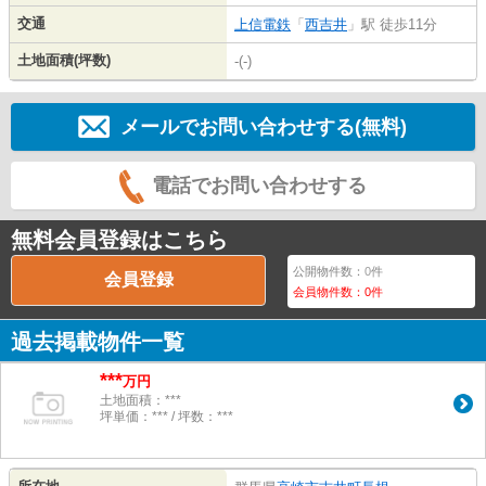
交通
上信電鉄
「
西吉井
」駅 徒歩11分
土地面積(坪数)
-(-)
メールでお問い合わせする(無料)
電話でお問い合わせする
無料会員登録はこちら
公開物件数：
0
件
会員登録
会員物件数：
0
件
過去掲載物件一覧
***
万円
土地面積：***
坪単価：*** / 坪数：***