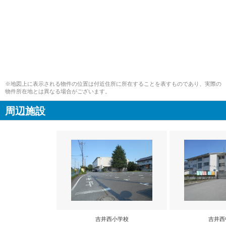
※地図上に表示される物件の位置は付近住所に所在することを表すものであり、実際の
物件所在地とは異なる場合がございます。
周辺施設
吉井西小学校
吉井西