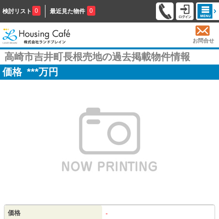
0
0
検討リスト
最近見た物件
お問合せ
高崎市吉井町長根売地の過去掲載物件情報
価格
***
万円
価格
-