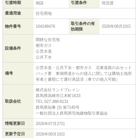
引渡時期
引渡条件
相談
現況渡
最適用途
住宅用地
取引条件の有
物件番号
104248476
2026年08月10日
効期限
閑静な住宅地
都市ガス
設備条件
公営水道
公共下水
公営水道・公共下水・都市ガス 北東道路のみセット
備考
バック要 東側県道からの侵入に関しては隣地土地所
有者と書類にて通行承諾済（車での侵入可能）
株式会社ランドブレイン
群馬県高崎市江木町1633
取扱会社
TEL:027-388-8131
群馬県知事 (3) 第7145号
一般社団法人群馬県宅地建物取引業協会
情報更新日
2026年07月27日
更新予定日
2026年08月10日