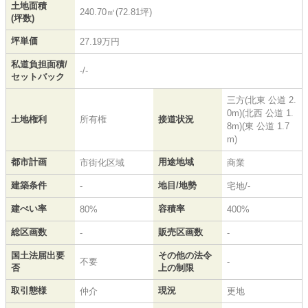
土地面積
240.70㎡(72.81坪)
(坪数)
坪単価
27.19万円
私道負担面積/
-/-
セットバック
三方(北東 公道 2.
0m)(北西 公道 1.
土地権利
所有権
接道状況
8m)(東 公道 1.7
m)
都市計画
用途地域
市街化区域
商業
建築条件
地目/地勢
-
宅地/-
建ぺい率
容積率
80%
400%
総区画数
販売区画数
-
-
国土法届出要
その他の法令
不要
-
否
上の制限
取引態様
現況
仲介
更地