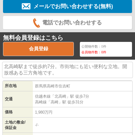
メールでお問い合わせする(無料)
電話でお問い合わせする
無料会員登録はこちら
公開物件数：
0
件
会員登録
会員物件数：
0
件
北高崎駅まで徒歩約7分。市街地にも近い便利な立地。開
放感ある三方角地です。
所在地
群馬県
高崎市
住吉町
信越本線
「
北高崎
」駅 徒歩7分
交通
高崎線
「
高崎
」駅 徒歩31分
価格
1,980万円
土地の敷金/
-/-
保証金