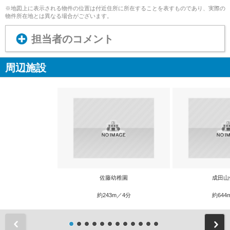
※地図上に表示される物件の位置は付近住所に所在することを表すものであり、実際の
物件所在地とは異なる場合がございます。
担当者のコメント
周辺施設
佐藤幼稚園
成田山
約243m／4分
約644
前