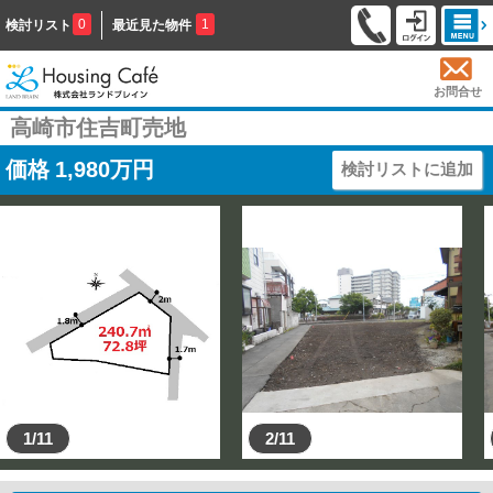
0
1
検討リスト
最近見た物件
お問合せ
高崎市住吉町売地
価格
1,980
万円
検討リストに追加
1/11
2/11