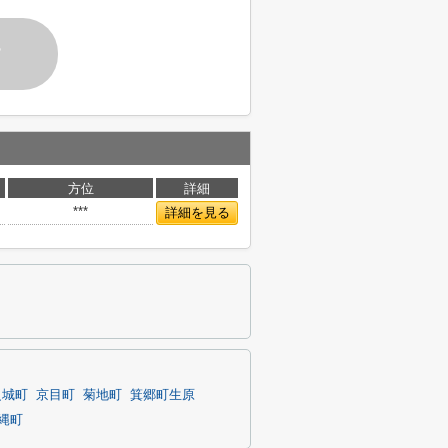
す
方位
詳細
***
詳細を見る
之城町
京目町
菊地町
箕郷町生原
縄町