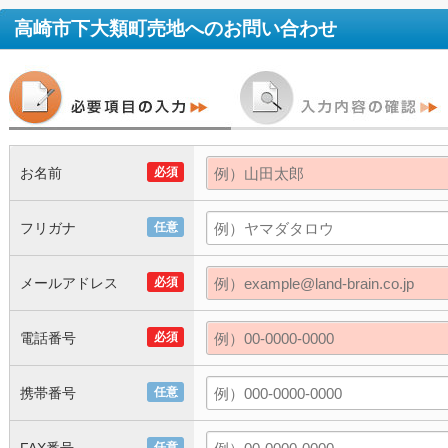
高崎市下大類町売地
へのお問い合わせ
お名前
必須
フリガナ
任意
メールアドレス
必須
電話番号
必須
携帯番号
任意
任意