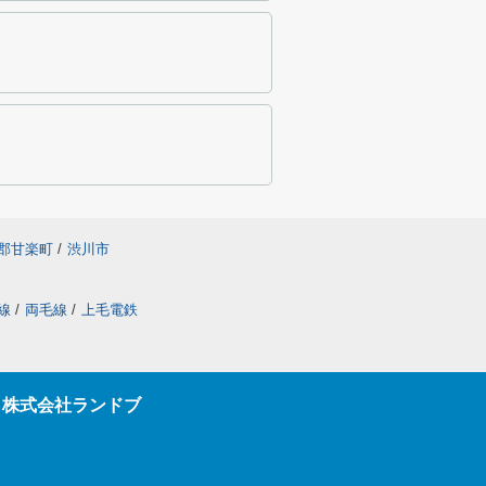
郡甘楽町
/
渋川市
線
/
両毛線
/
上毛電鉄
ら株式会社ランドブ