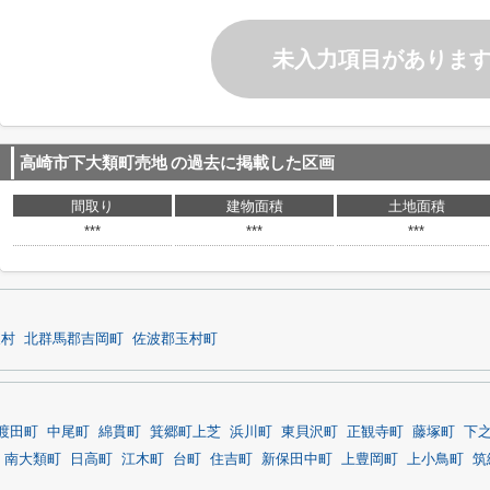
未入力項目がありま
高崎市下大類町売地
の過去に掲載した区画
間取り
建物面積
土地面積
***
***
***
東村
北群馬郡吉岡町
佐波郡玉村町
渡田町
中尾町
綿貫町
箕郷町上芝
浜川町
東貝沢町
正観寺町
藤塚町
下
南大類町
日高町
江木町
台町
住吉町
新保田中町
上豊岡町
上小鳥町
筑