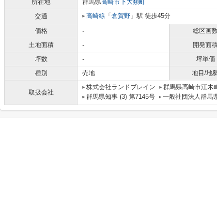
所在地
群馬県
高崎市
下大類町
高崎線
「
倉賀野
」駅 徒歩45分
交通
価格
-
総区画
土地面積
-
開発面
坪数
-
坪単価
種別
売地
地目/地
株式会社ランドブレイン
群馬県高崎市江木町
取扱会社
群馬県知事 (3) 第7145号
一般社団法人群馬