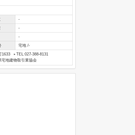
数
-
積
-
-
勢
宅地 /-
1633
TEL:027-388-8131
県宅地建物取引業協会