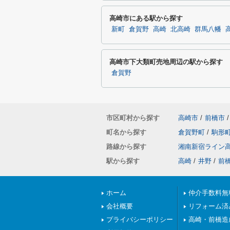
高崎市にある駅から探す
新町
倉賀野
高崎
北高崎
群馬八幡
高崎市下大類町売地周辺の駅から探す
倉賀野
市区町村から探す
高崎市
/
前橋市
/
町名から探す
倉賀野町
/
駒形
路線から探す
湘南新宿ライン
駅から探す
高崎
/
井野
/
前
ホーム
仲介手数料無
会社概要
リフォーム済
プライバシーポリシー
高崎・前橋造