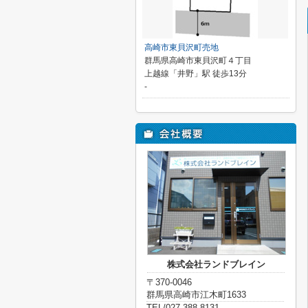
高崎市東貝沢町売地
群馬県高崎市東貝沢町４丁目
上越線「井野」駅 徒歩13分
-
株式会社ランドブレイン
〒370-0046
群馬県高崎市江木町1633
TEL/027-388-8131