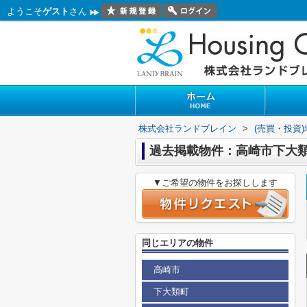
ようこそ
ゲスト
さん
株式会社ランドブレイン
>
(売買・投資
過去掲載物件：高崎市下大
▼ご希望の物件をお探しします
同じエリアの物件
高崎市
下大類町