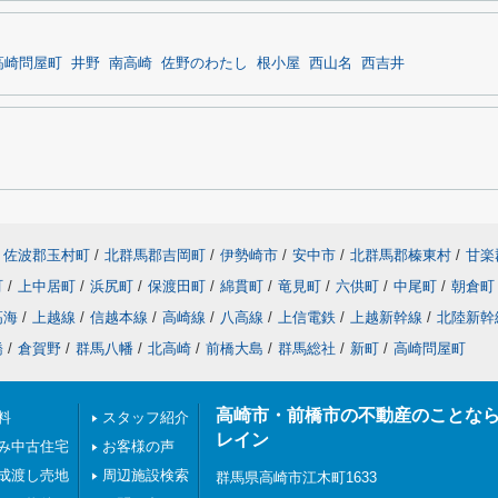
高崎問屋町
井野
南高崎
佐野のわたし
根小屋
西山名
西吉井
佐波郡玉村町
/
北群馬郡吉岡町
/
伊勢崎市
/
安中市
/
北群馬郡榛東村
/
甘楽
町
/
上中居町
/
浜尻町
/
保渡田町
/
綿貫町
/
竜見町
/
六供町
/
中尾町
/
朝倉町
高海
/
上越線
/
信越本線
/
高崎線
/
八高線
/
上信電鉄
/
上越新幹線
/
北陸新幹
橋
/
倉賀野
/
群馬八幡
/
北高崎
/
前橋大島
/
群馬総社
/
新町
/
高崎問屋町
高崎市・前橋市の不動産のことな
料
スタッフ紹介
レイン
み中古住宅
お客様の声
成渡し売地
周辺施設検索
群馬県高崎市江木町1633