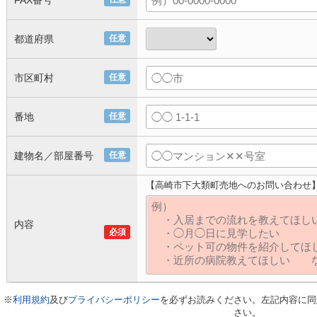
FAX番号
都道府県
任意
市区町村
任意
番地
任意
建物名／部屋番号
任意
【高崎市下大類町売地へのお問い合わせ
内容
必須
※
利用規約
及び
プライバシーポリシー
を必ずお読みください。左記内容に同
さい。