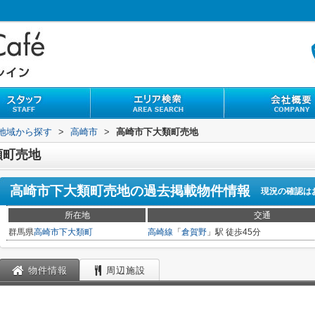
)地域から探す
>
高崎市
>
高崎市下大類町売地
類町売地
高崎市下大類町売地
の過去掲載物件情報
現況の確認は
所在地
交通
群馬県
高崎市
下大類町
高崎線
「
倉賀野
」駅 徒歩45分
物件情報
周辺施設