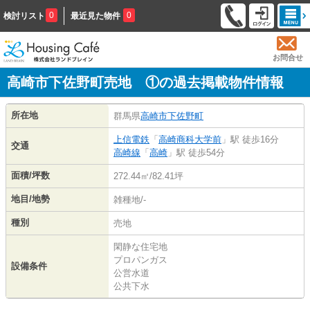
0
0
検討リスト
最近見た物件
お問合せ
高崎市下佐野町売地 ①の過去掲載物件情報
所在地
群馬県
高崎市
下佐野町
上信電鉄
「
高崎商科大学前
」駅 徒歩16分
交通
高崎線
「
高崎
」駅 徒歩54分
面積/坪数
272.44㎡/82.41坪
地目/地勢
雑種地/-
種別
売地
閑静な住宅地
プロパンガス
設備条件
公営水道
公共下水