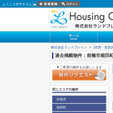
ようこそ
ゲスト
さん
株式会社ランドブレイン
>
(売買・投資
過去掲載物件：前橋市箱田
▼ご希望の物件をお探しします
同じエリアの物件
前橋市
箱田町