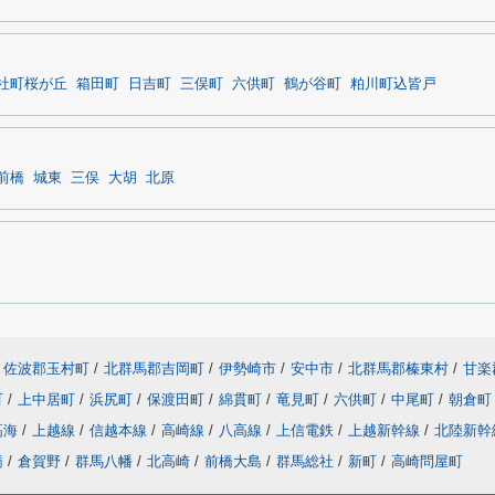
社町桜が丘
箱田町
日吉町
三俣町
六供町
鶴が谷町
粕川町込皆戸
前橋
城東
三俣
大胡
北原
佐波郡玉村町
/
北群馬郡吉岡町
/
伊勢崎市
/
安中市
/
北群馬郡榛東村
/
甘楽
町
/
上中居町
/
浜尻町
/
保渡田町
/
綿貫町
/
竜見町
/
六供町
/
中尾町
/
朝倉町
高海
/
上越線
/
信越本線
/
高崎線
/
八高線
/
上信電鉄
/
上越新幹線
/
北陸新幹
橋
/
倉賀野
/
群馬八幡
/
北高崎
/
前橋大島
/
群馬総社
/
新町
/
高崎問屋町