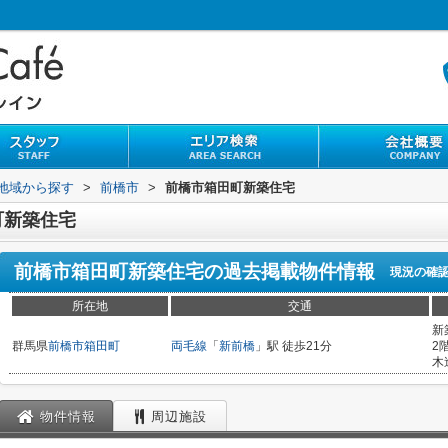
)地域から探す
>
前橋市
>
前橋市箱田町新築住宅
町新築住宅
前橋市箱田町新築住宅
の過去掲載物件情報
現況の確
所在地
交通
新
群馬県
前橋市
箱田町
両毛線
「
新前橋
」駅 徒歩21分
2
木
物件情報
周辺施設