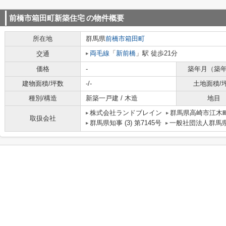
前橋市箱田町新築住宅
の物件概要
所在地
群馬県
前橋市
箱田町
両毛線
「
新前橋
」駅 徒歩21分
交通
価格
-
築年月（築
建物面積/坪数
-/-
土地面積/
種別/構造
新築一戸建 / 木造
地目
株式会社ランドブレイン
群馬県高崎市江木町
取扱会社
群馬県知事 (3) 第7145号
一般社団法人群馬