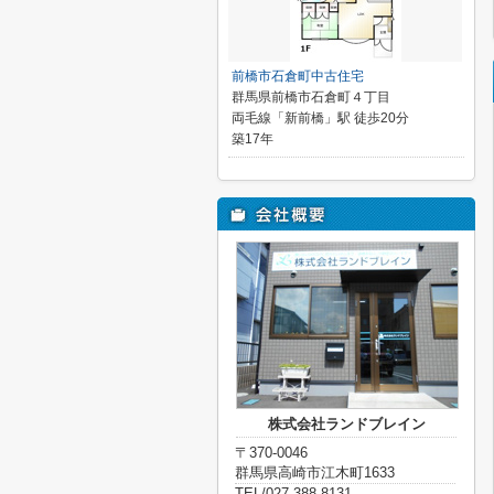
前橋市石倉町中古住宅
群馬県前橋市石倉町４丁目
両毛線「新前橋」駅 徒歩20分
築17年
株式会社ランドブレイン
〒370-0046
群馬県高崎市江木町1633
TEL/027-388-8131