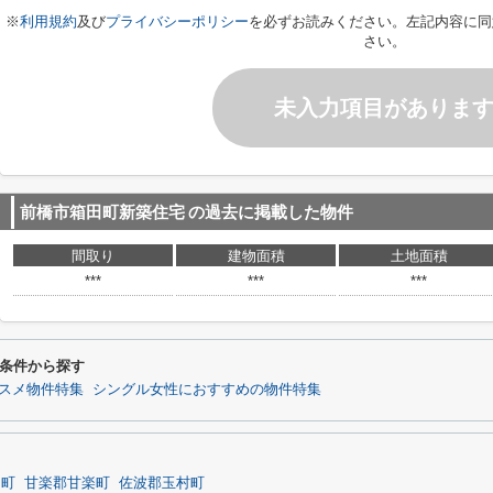
※
利用規約
及び
プライバシーポリシー
を必ずお読みください。左記内容に同
さい。
未入力項目がありま
前橋市箱田町新築住宅
の過去に掲載した物件
間取り
建物面積
土地面積
***
***
***
条件から探す
スメ物件特集
シングル女性におすすめの物件特集
岡町
甘楽郡甘楽町
佐波郡玉村町