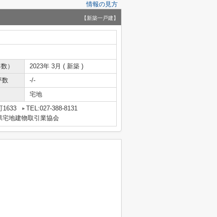
情報の見方
【新築一戸建】
年数）
2023年 3月 ( 新築 )
坪数
-/-
宅地
1633
TEL:027-388-8131
県宅地建物取引業協会