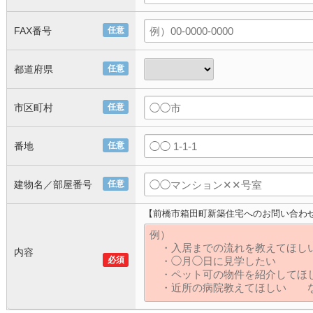
FAX番号
任意
都道府県
任意
市区町村
任意
番地
任意
建物名／部屋番号
任意
【前橋市箱田町新築住宅へのお問い合わ
内容
必須