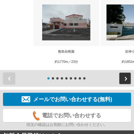
敷島幼稚園
岩神
約1770m／23分
約1852
前
メールでお問い合わせする(無料)
電話でお問い合わせする
現況の確認はお気軽にお問い合わせください。