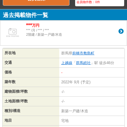
会員物件数：
0
件
過去掲載物件一覧
***
万円
*** /月 / *** / ***
2階建 / 新築一戸建/木造
所在地
群馬県
前橋市
敷島町
交通
上越線
「
群馬総社
」駅 徒歩46分
価格
-
築年数
2022年 9月 (予定)
建物面積/坪数
-/-
土地面積/坪数
-/-
種別/構造
新築一戸建/木造
地目
宅地