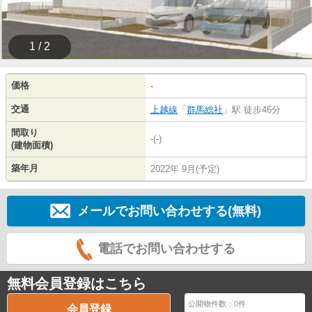
1 / 2
価格
-
交通
上越線
「
群馬総社
」駅 徒歩46分
間取り
-(-)
(建物面積)
築年月
2022年 9月(予定)
メールでお問い合わせする(無料)
電話でお問い合わせする
無料会員登録はこちら
公開物件数：
0
件
会員登録