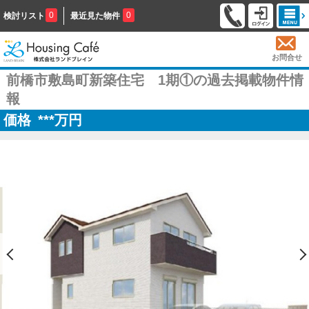
0
0
検討リスト
最近見た物件
お問合せ
前橋市敷島町新築住宅 1期①の過去掲載物件情
報
価格
***
万円