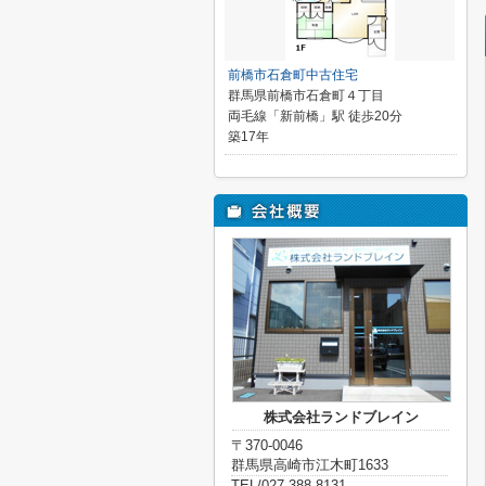
前橋市石倉町中古住宅
群馬県前橋市石倉町４丁目
両毛線「新前橋」駅 徒歩20分
築17年
株式会社ランドブレイン
〒370-0046
群馬県高崎市江木町1633
TEL/027-388-8131