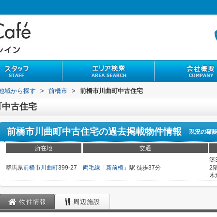
)地域から探す
>
前橋市
>
前橋市川曲町中古住宅
町中古住宅
前橋市川曲町中古住宅
の過去掲載物件情報
現況の確
所在地
交通
築
群馬県
前橋市
川曲町
399-27
両毛線
「
新前橋
」駅 徒歩37分
2
木
物件情報
周辺施設