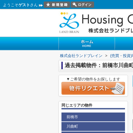
ようこそ
ゲスト
さん
株式会社ランドブレイン
>
(売買・投資
過去掲載物件：前橋市川曲
▼ご希望の物件をお探しします
同じエリアの物件
前橋市
川曲町