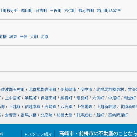
社町桜が丘
箱田町
日吉町
三俣町
六供町
鶴が谷町
粕川町込皆戸
前橋
城東
三俣
大胡
北原
佐波郡玉村町
/
北群馬郡吉岡町
/
伊勢崎市
/
安中市
/
北群馬郡榛東村
/
甘楽
町
/
上中居町
/
浜尻町
/
保渡田町
/
綿貫町
/
竜見町
/
六供町
/
中尾町
/
朝倉町
高海
/
上越線
/
信越本線
/
高崎線
/
八高線
/
上信電鉄
/
上越新幹線
/
北陸新幹
橋
/
倉賀野
/
群馬八幡
/
北高崎
/
前橋大島
/
群馬総社
/
新町
/
高崎問屋町
高崎市・前橋市の不動産のことな
料
スタッフ紹介