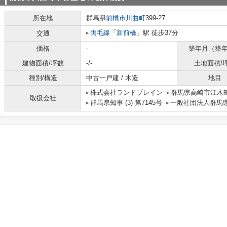
所在地
群馬県
前橋市
川曲町
399-27
両毛線
「
新前橋
」駅 徒歩37分
交通
価格
-
築年月（築
建物面積/坪数
-/-
土地面積/
種別/構造
中古一戸建 / 木造
地目
株式会社ランドブレイン
群馬県高崎市江木町
取扱会社
群馬県知事 (3) 第7145号
一般社団法人群馬