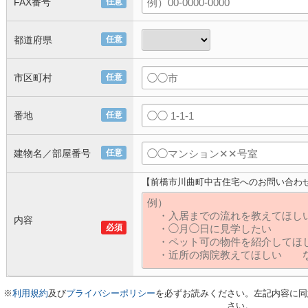
FAX番号
任意
都道府県
任意
市区町村
任意
番地
任意
建物名／部屋番号
任意
【前橋市川曲町中古住宅へのお問い合わ
内容
必須
※
利用規約
及び
プライバシーポリシー
を必ずお読みください。左記内容に同
さい。