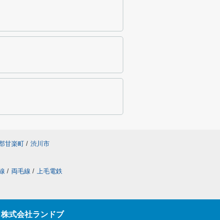
郡甘楽町
/
渋川市
線
/
両毛線
/
上毛電鉄
ら株式会社ランドブ