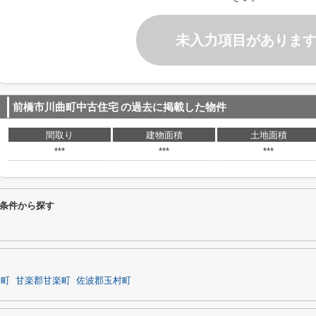
未入力項目がありま
前橋市川曲町中古住宅
の過去に掲載した物件
間取り
建物面積
土地面積
***
***
***
条件から探す
岡町
甘楽郡甘楽町
佐波郡玉村町