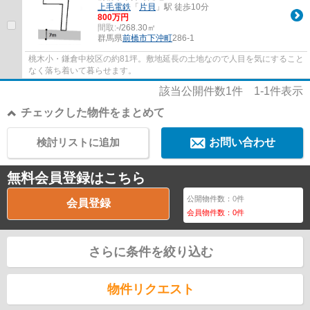
上毛電鉄
「
片貝
」駅 徒歩10分
800万円
間取:
-/268.30㎡
群馬県
前橋市
下沖町
286-1
桃木小・鎌倉中校区の約81坪。敷地延長の土地なので人目を気にすること
なく落ち着いて暮らせます。
該当公開件数
1
件
1-1
件表示
チェックした物件をまとめて
検討リストに追加
お問い合わせ
無料会員登録はこちら
公開物件数：
0
件
会員登録
会員物件数：
0
件
さらに条件を絞り込む
物件リクエスト