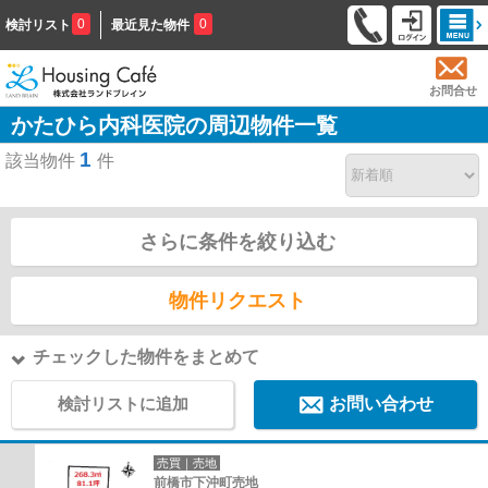
0
0
検討リスト
最近見た物件
お問合せ
かたひら内科医院の周辺物件一覧
1
該当物件
件
さらに条件を絞り込む
物件リクエスト
チェックした物件をまとめて
検討リストに追加
お問い合わせ
売買｜売地
前橋市下沖町売地