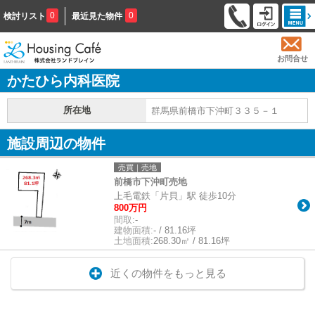
0
0
検討リスト
最近見た物件
お問合せ
かたひら内科医院
所在地
群馬県前橋市下沖町３３５－１
施設周辺の物件
売買｜売地
前橋市下沖町売地
上毛電鉄「片貝」駅 徒歩10分
800万円
間取:
-
建物面積:
- / 81.16坪
土地面積:
268.30㎡ / 81.16坪
近くの物件をもっと見る