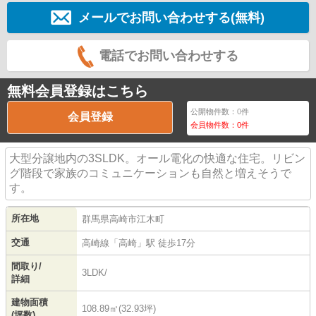
メールでお問い合わせする(無料)
電話でお問い合わせする
無料会員登録はこちら
公開物件数：
0
件
会員登録
会員物件数：
0
件
大型分譲地内の3SLDK。オール電化の快適な住宅。リビン
グ階段で家族のコミュニケーションも自然と増えそうで
す。
所在地
群馬県
高崎市
江木町
交通
高崎線
「
高崎
」駅 徒歩17分
間取り/
3LDK/
詳細
建物面積
108.89㎡(32.93坪)
(坪数)