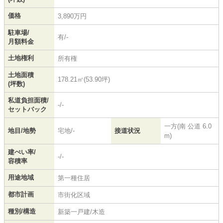
価格
3,890万円
駐車場/
有/-
月額料金
土地権利
所有権
土地面積
178.21㎡(53.90坪)
(坪数)
私道負担面積/
-/-
セットバック
一方(南 公道 6.0
地目/地勢
宅地/-
接道状況
m)
建ぺい率/
-/-
容積率
用途地域
第一種住居
都市計画
市街化区域
種別/構造
新築一戸建/木造