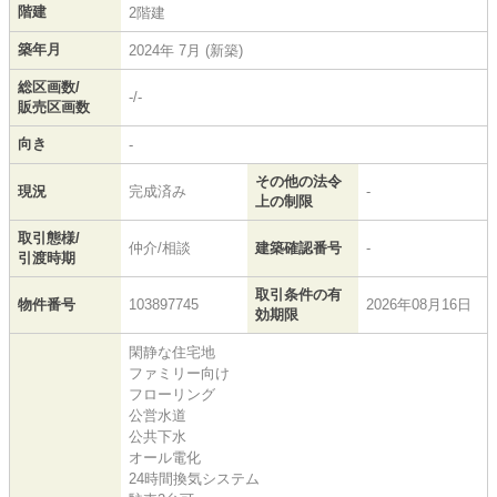
階建
2階建
築年月
2024年 7月 (新築)
総区画数/
-/-
販売区画数
向き
-
その他の法令
現況
完成済み
-
上の制限
取引態様/
仲介/相談
建築確認番号
-
引渡時期
取引条件の有
物件番号
103897745
2026年08月16日
効期限
閑静な住宅地
ファミリー向け
フローリング
公営水道
公共下水
オール電化
24時間換気システム