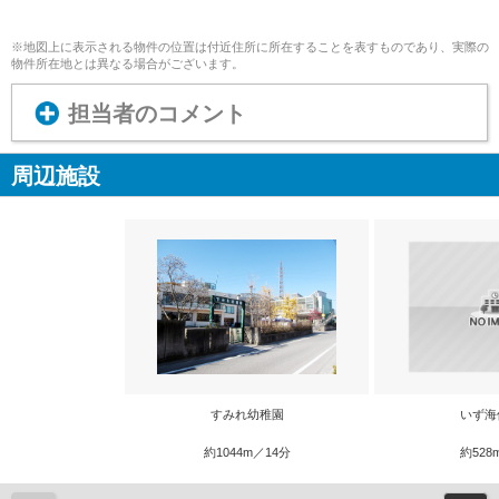
※地図上に表示される物件の位置は付近住所に所在することを表すものであり、実際の
物件所在地とは異なる場合がございます。
担当者のコメント
周辺施設
すみれ幼稚園
いず海
約1044m／14分
約528