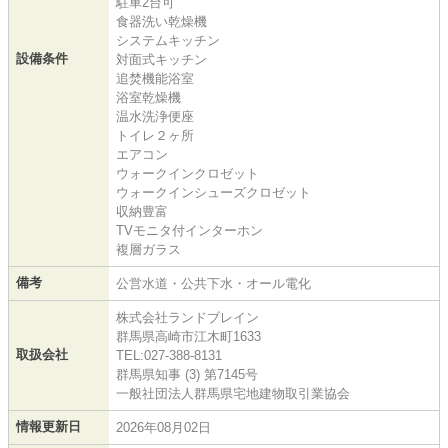
駐車2台可
食器洗い乾燥機
システムキッチン
設備条件
対面式キッチン
追焚機能浴室
浴室乾燥機
温水洗浄便座
トイレ２ヶ所
エアコン
ウォークインクロゼット
ウォークインシューズクロゼット
収納豊富
TVモニタ付インターホン
複層ガラス
備考
公営水道・公共下水・オール電化
株式会社ランドブレイン
群馬県高崎市江木町1633
取扱会社
TEL:027-388-8131
群馬県知事 (3) 第7145号
一般社団法人群馬県宅地建物取引業協会
情報更新日
2026年08月02日