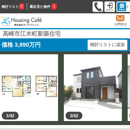
0
1
検討リスト
最近見た物件
お問合せ
高崎市江木町新築住宅
価格
3,890
万円
検討リストに追加
1/42
2/42