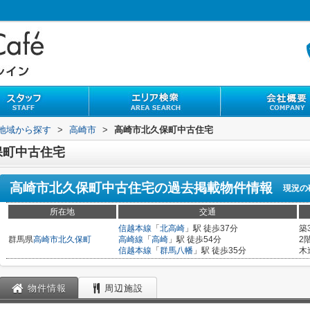
)地域から探す
>
高崎市
>
高崎市北久保町中古住宅
保町中古住宅
高崎市北久保町中古住宅
の過去掲載物件情報
現況の
所在地
交通
信越本線
「
北高崎
」駅 徒歩37分
築
群馬県
高崎市
北久保町
高崎線
「
高崎
」駅 徒歩54分
2
信越本線
「
群馬八幡
」駅 徒歩35分
木
物件情報
周辺施設