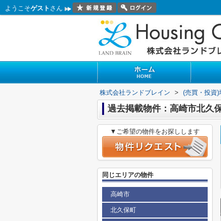
ようこそ
ゲスト
さん
株式会社ランドブレイン
>
(売買・投資
過去掲載物件：高崎市北久
▼ご希望の物件をお探しします
同じエリアの物件
高崎市
北久保町