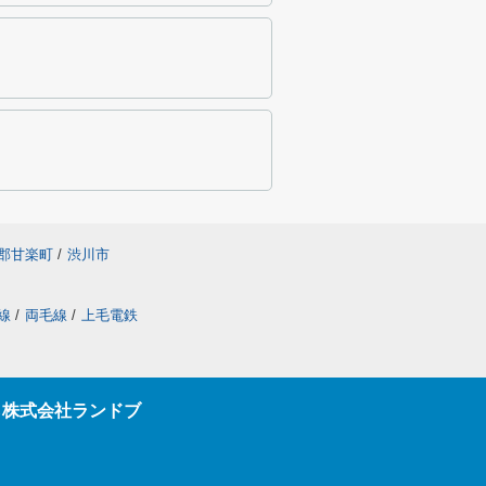
郡甘楽町
/
渋川市
線
/
両毛線
/
上毛電鉄
ら株式会社ランドブ