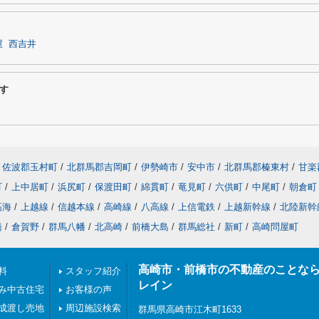
屋
西吉井
す
佐波郡玉村町
/
北群馬郡吉岡町
/
伊勢崎市
/
安中市
/
北群馬郡榛東村
/
甘楽
町
/
上中居町
/
浜尻町
/
保渡田町
/
綿貫町
/
竜見町
/
六供町
/
中尾町
/
朝倉町
高海
/
上越線
/
信越本線
/
高崎線
/
八高線
/
上信電鉄
/
上越新幹線
/
北陸新幹
橋
/
倉賀野
/
群馬八幡
/
北高崎
/
前橋大島
/
群馬総社
/
新町
/
高崎問屋町
高崎市・前橋市の不動産のことな
料
スタッフ紹介
レイン
み中古住宅
お客様の声
成渡し売地
周辺施設検索
群馬県高崎市江木町1633