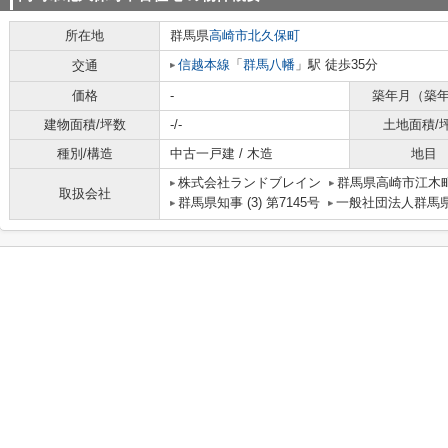
所在地
群馬県
高崎市
北久保町
信越本線
「
群馬八幡
」駅 徒歩35分
交通
価格
-
築年月（築
建物面積/坪数
-/-
土地面積/
種別/構造
中古一戸建 / 木造
地目
株式会社ランドブレイン
群馬県高崎市江木町
取扱会社
群馬県知事 (3) 第7145号
一般社団法人群馬