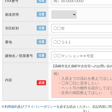
FAX番号
任意
都道府県
任意
市区町村
任意
番地
任意
建物名／部屋番号
任意
【高崎市北久保町中古住宅へのお問い合
内容
必須
※
利用規約
及び
プライバシーポリシー
を必ずお読みください。左記内容に同
さい。