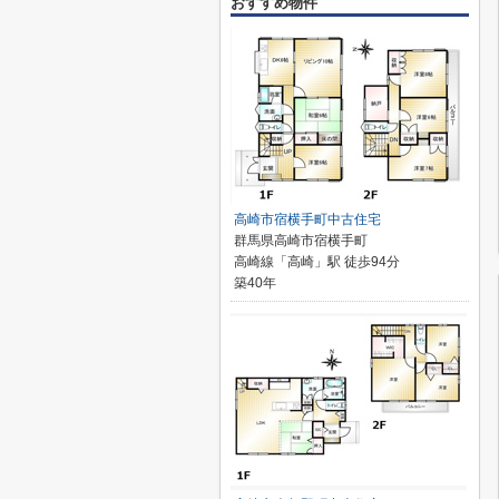
おすすめ物件
高崎市宿横手町中古住宅
群馬県高崎市宿横手町
高崎線「高崎」駅 徒歩94分
築40年