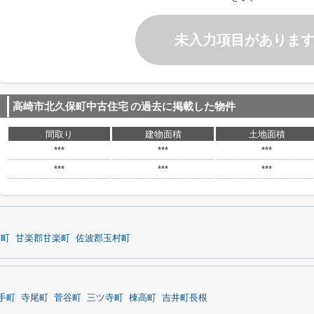
未入力項目がありま
高崎市北久保町中古住宅
の過去に掲載した物件
間取り
建物面積
土地面積
***
***
***
***
***
***
岡町
甘楽郡甘楽町
佐波郡玉村町
手町
寺尾町
菅谷町
三ツ寺町
棟高町
吉井町長根