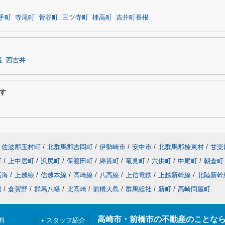
手町
寺尾町
菅谷町
三ツ寺町
棟高町
吉井町長根
屋
西吉井
す
佐波郡玉村町
/
北群馬郡吉岡町
/
伊勢崎市
/
安中市
/
北群馬郡榛東村
/
甘楽
町
/
上中居町
/
浜尻町
/
保渡田町
/
綿貫町
/
竜見町
/
六供町
/
中尾町
/
朝倉町
高海
/
上越線
/
信越本線
/
高崎線
/
八高線
/
上信電鉄
/
上越新幹線
/
北陸新幹
橋
/
倉賀野
/
群馬八幡
/
北高崎
/
前橋大島
/
群馬総社
/
新町
/
高崎問屋町
高崎市・前橋市の不動産のことな
料
スタッフ紹介