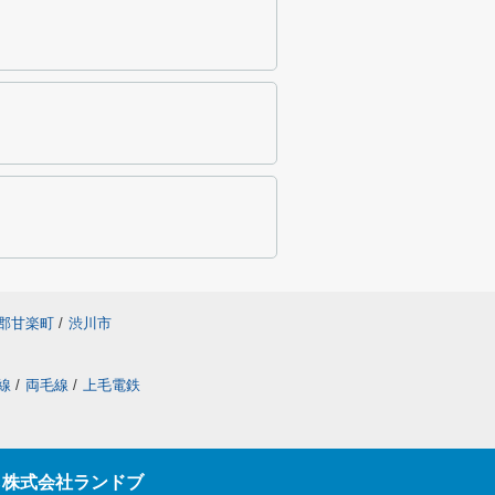
郡甘楽町
/
渋川市
線
/
両毛線
/
上毛電鉄
ら株式会社ランドブ