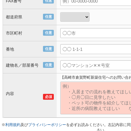
FAX番号
任意
都道府県
任意
市区町村
任意
番地
任意
建物名／部屋番号
任意
【高崎市倉賀野町新築住宅へのお問い合
内容
必須
※
利用規約
及び
プライバシーポリシー
を必ずお読みください。左記内容に同
さい。