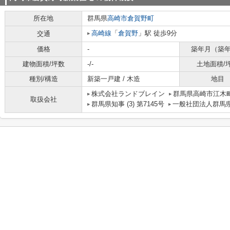
所在地
群馬県
高崎市
倉賀野町
高崎線
「
倉賀野
」駅 徒歩9分
交通
価格
-
築年月（築
建物面積/坪数
-/-
土地面積/
種別/構造
新築一戸建 / 木造
地目
株式会社ランドブレイン
群馬県高崎市江木町
取扱会社
群馬県知事 (3) 第7145号
一般社団法人群馬