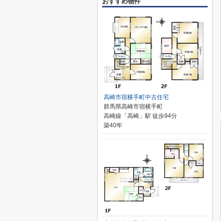
おすすめ物件
高崎市宿横手町中古住宅
群馬県高崎市宿横手町
高崎線「高崎」駅 徒歩94分
築40年