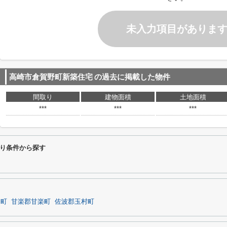
未入力項目がありま
高崎市倉賀野町新築住宅
の過去に掲載した物件
間取り
建物面積
土地面積
***
***
***
り条件から探す
岡町
甘楽郡甘楽町
佐波郡玉村町