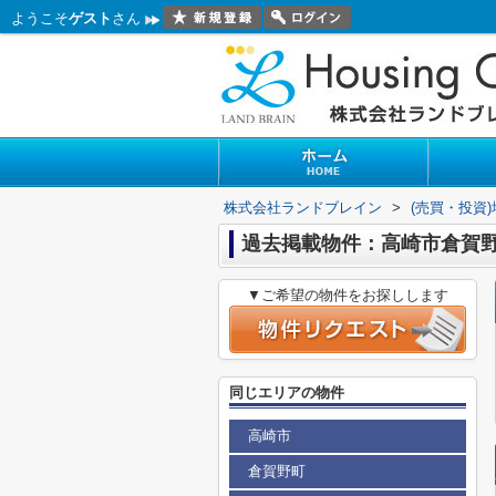
ようこそ
ゲスト
さん
株式会社ランドブレイン
>
(売買・投資
過去掲載物件：高崎市倉賀
▼ご希望の物件をお探しします
同じエリアの物件
高崎市
倉賀野町