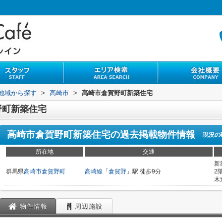
)地域から探す
>
高崎市
>
高崎市倉賀野町新築住宅
野町新築住宅
高崎市倉賀野町新築住宅
の過去掲載物件情報
現況の
所在地
交通
新
群馬県
高崎市
倉賀野町
高崎線
「
倉賀野
」駅 徒歩9分
2
木
物件情報
周辺施設