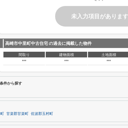
未入力項目がありま
高崎市中里町中古住宅
の過去に掲載した物件
間取り
建物面積
土地面積
***
***
***
条件から探す
岡町
甘楽郡甘楽町
佐波郡玉村町