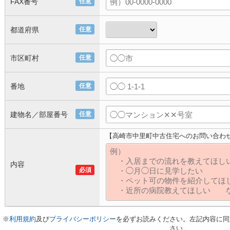
FAX番号
任意
都道府県
任意
市区町村
任意
番地
任意
建物名／部屋番号
任意
【高崎市中里町中古住宅へのお問い合わ
内容
必須
※
利用規約
及び
プライバシーポリシー
を必ずお読みください。左記内容に同
さい。