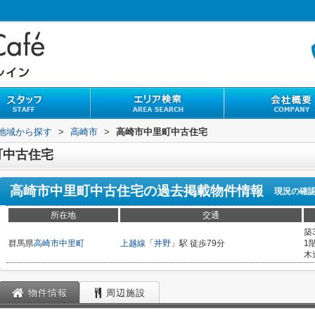
)地域から探す
>
高崎市
>
高崎市中里町中古住宅
町中古住宅
高崎市中里町中古住宅
の過去掲載物件情報
現況の確
所在地
交通
築
群馬県
高崎市
中里町
上越線
「
井野
」駅 徒歩79分
1
木
物件情報
周辺施設