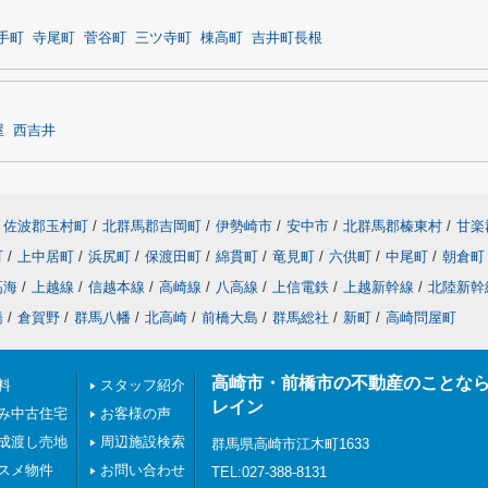
手町
寺尾町
菅谷町
三ツ寺町
棟高町
吉井町長根
屋
西吉井
佐波郡玉村町
/
北群馬郡吉岡町
/
伊勢崎市
/
安中市
/
北群馬郡榛東村
/
甘楽
町
/
上中居町
/
浜尻町
/
保渡田町
/
綿貫町
/
竜見町
/
六供町
/
中尾町
/
朝倉町
高海
/
上越線
/
信越本線
/
高崎線
/
八高線
/
上信電鉄
/
上越新幹線
/
北陸新幹
橋
/
倉賀野
/
群馬八幡
/
北高崎
/
前橋大島
/
群馬総社
/
新町
/
高崎問屋町
高崎市・前橋市の不動産のことな
料
スタッフ紹介
レイン
み中古住宅
お客様の声
成渡し売地
周辺施設検索
群馬県高崎市江木町1633
スメ物件
お問い合わせ
TEL:027-388-8131