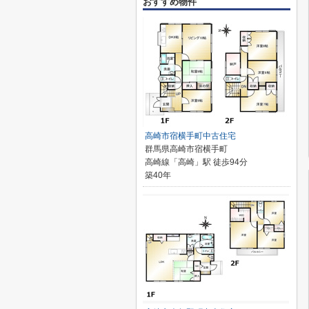
おすすめ物件
高崎市宿横手町中古住宅
群馬県高崎市宿横手町
高崎線「高崎」駅 徒歩94分
築40年