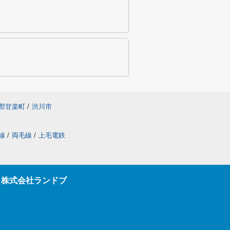
郡甘楽町
/
渋川市
線
/
両毛線
/
上毛電鉄
ら株式会社ランドブ