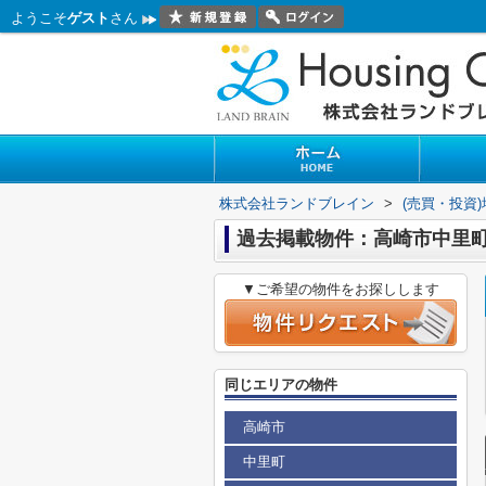
ようこそ
ゲスト
さん
株式会社ランドブレイン
>
(売買・投資
過去掲載物件：高崎市中里
▼ご希望の物件をお探しします
同じエリアの物件
高崎市
中里町