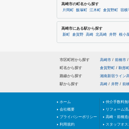
高崎市の町名から探す
片岡町
飯塚町
江木町
倉賀野町
宿横
高崎市にある駅から探す
新町
倉賀野
高崎
北高崎
井野
根小
市区町村から探す
高崎市
/
前橋市
/
町名から探す
倉賀野町
/
駒形
路線から探す
湘南新宿ライン
駅から探す
高崎
/
井野
/
前
ホーム
仲介手数料無
会社概要
リフォーム済
プライバシーポリシー
高崎・前橋造
利用規約
スタッフオス