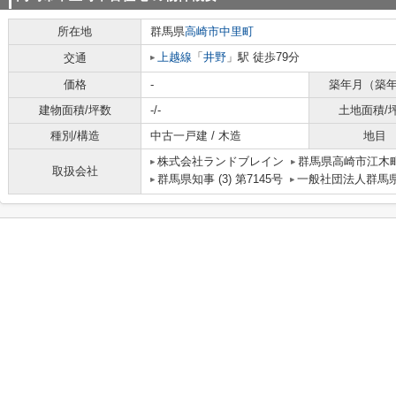
所在地
群馬県
高崎市
中里町
上越線
「
井野
」駅 徒歩79分
交通
価格
-
築年月（築
建物面積/坪数
-/-
土地面積/
種別/構造
中古一戸建 / 木造
地目
株式会社ランドブレイン
群馬県高崎市江木町
取扱会社
群馬県知事 (3) 第7145号
一般社団法人群馬