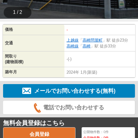
1 / 2
価格
-
上越線
「
高崎問屋町
」駅 徒歩23分
交通
高崎線
「
高崎
」駅 徒歩33分
間取り
-(-)
(建物面積)
築年月
2024年 1月(新築)
メールでお問い合わせする(無料)
電話でお問い合わせする
無料会員登録はこちら
公開物件数：
0
件
会員登録
会員物件数：
0
件