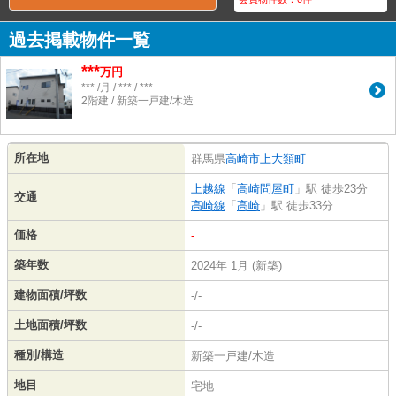
過去掲載物件一覧
***
万円
*** /月 / *** / ***
2階建 / 新築一戸建/木造
所在地
群馬県
高崎市
上大類町
上越線
「
高崎問屋町
」駅 徒歩23分
交通
高崎線
「
高崎
」駅 徒歩33分
価格
-
築年数
2024年 1月 (新築)
建物面積/坪数
-/-
土地面積/坪数
-/-
種別/構造
新築一戸建/木造
地目
宅地