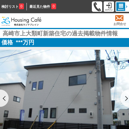
0
0
検討リスト
最近見た物件
お問合せ
高崎市上大類町新築住宅の過去掲載物件情報
価格
***
万円