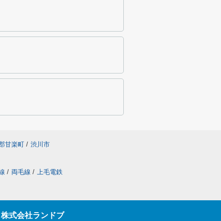
郡甘楽町
/
渋川市
線
/
両毛線
/
上毛電鉄
ら株式会社ランドブ