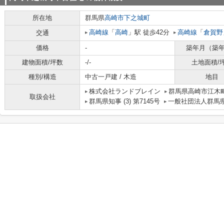
所在地
群馬県
高崎市
下之城町
高崎線
「
高崎
」駅 徒歩42分
高崎線
「
倉賀野
交通
価格
-
築年月（築
建物面積/坪数
-/-
土地面積/
種別/構造
中古一戸建 / 木造
地目
株式会社ランドブレイン
群馬県高崎市江木町
取扱会社
群馬県知事 (3) 第7145号
一般社団法人群馬