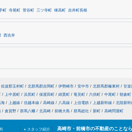
手町
寺尾町
菅谷町
三ツ寺町
棟高町
吉井町長根
屋
西吉井
佐波郡玉村町
/
北群馬郡吉岡町
/
伊勢崎市
/
安中市
/
北群馬郡榛東村
/
甘楽
町
/
上中居町
/
浜尻町
/
保渡田町
/
綿貫町
/
竜見町
/
六供町
/
中尾町
/
朝倉町
高海
/
上越線
/
信越本線
/
高崎線
/
八高線
/
上信電鉄
/
上越新幹線
/
北陸新幹
橋
/
倉賀野
/
群馬八幡
/
北高崎
/
前橋大島
/
群馬総社
/
新町
/
高崎問屋町
高崎市・前橋市の不動産のことな
料
スタッフ紹介