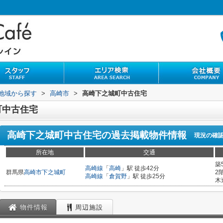
)地域から探す
>
高崎市
>
高崎下之城町中古住宅
町中古住宅
高崎下之城町中古住宅
の過去掲載物件情報
現況の確
所在地
交通
築
高崎線
「
高崎
」駅 徒歩42分
群馬県
高崎市
下之城町
2
高崎線
「
倉賀野
」駅 徒歩25分
木
物件情報
周辺施設