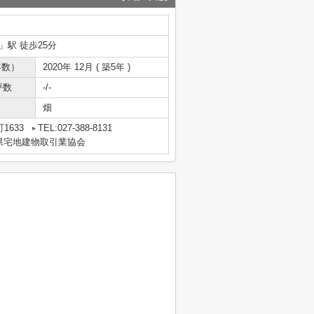
」駅 徒歩25分
年数）
2020年 12月 ( 築5年 )
坪数
-/-
畑
1633
TEL:027-388-8131
県宅地建物取引業協会