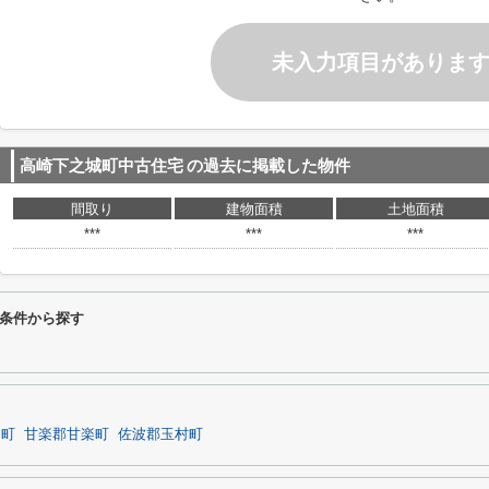
未入力項目がありま
高崎下之城町中古住宅
の過去に掲載した物件
間取り
建物面積
土地面積
***
***
***
条件から探す
岡町
甘楽郡甘楽町
佐波郡玉村町