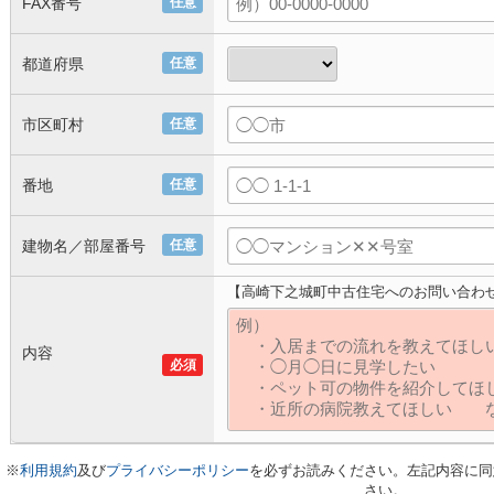
FAX番号
任意
都道府県
任意
市区町村
任意
番地
任意
建物名／部屋番号
任意
【高崎下之城町中古住宅へのお問い合わ
内容
必須
※
利用規約
及び
プライバシーポリシー
を必ずお読みください。左記内容に同
さい。