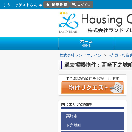
ようこそ
ゲスト
さん
株式会社ランドブレイン
>
(売買・投資
過去掲載物件：高崎下之城
▼ご希望の物件をお探しします
同じエリアの物件
高崎市
下之城町