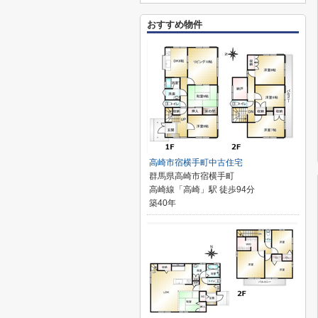
おすすめ物件
高崎市宿横手町中古住宅
群馬県高崎市宿横手町
高崎線「高崎」駅 徒歩94分
築40年