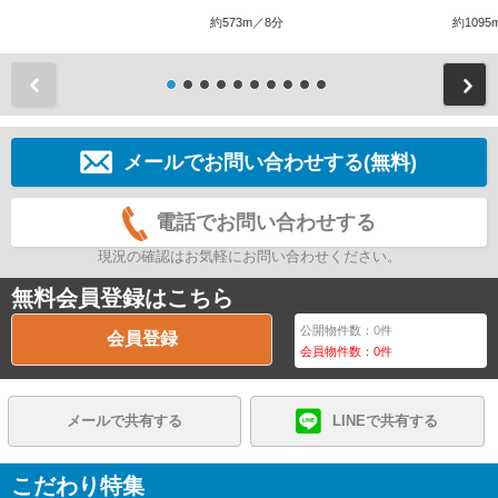
約573m／8分
約1095
前
メールでお問い合わせする(無料)
電話でお問い合わせする
現況の確認はお気軽にお問い合わせください。
無料会員登録はこちら
公開物件数：
0
件
会員登録
会員物件数：
0
件
メールで共有する
LINEで共有する
こだわり特集