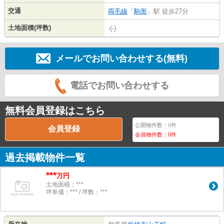
交通
両毛線
「
駒形
」駅 徒歩27分
土地面積(坪数)
-(-)
メールでお問い合わせする(無料)
電話でお問い合わせする
無料会員登録はこちら
公開物件数：
0
件
会員登録
会員物件数：
0
件
過去掲載物件一覧
***
万円
土地面積：***
坪単価：*** / 坪数：***