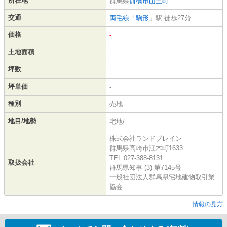
所在地
群馬県
前橋市
山王町
交通
両毛線
「
駒形
」駅 徒歩27分
価格
-
土地面積
-
坪数
-
坪単価
-
種別
売地
地目/地勢
宅地/-
株式会社ランドブレイン
群馬県高崎市江木町1633
TEL:027-388-8131
取扱会社
群馬県知事 (3) 第7145号
一般社団法人群馬県宅地建物取引業
協会
情報の見方