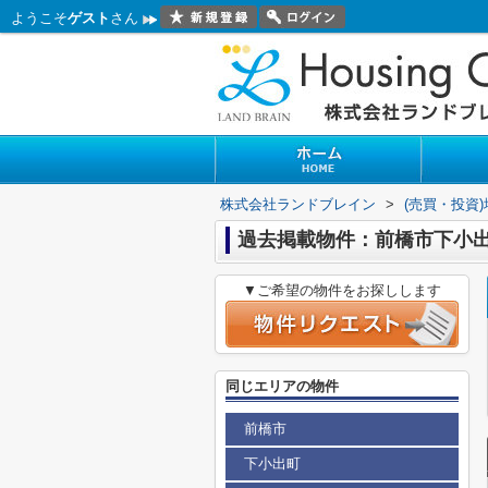
ようこそ
ゲスト
さん
株式会社ランドブレイン
>
(売買・投資
過去掲載物件：前橋市下小
▼ご希望の物件をお探しします
同じエリアの物件
前橋市
下小出町