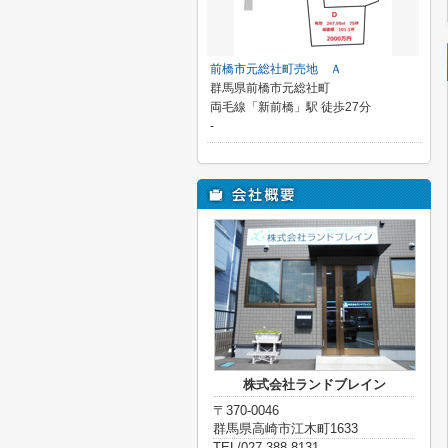
前橋市元総社町売地 Ａ
群馬県前橋市元総社町
両毛線「新前橋」駅 徒歩27分
-
株式会社ランドブレイン
〒370-0046
群馬県高崎市江木町1633
TEL/027-388-8131