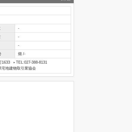
数
-
積
-
-
勢
畑 /-
1633
TEL:027-388-8131
県宅地建物取引業協会