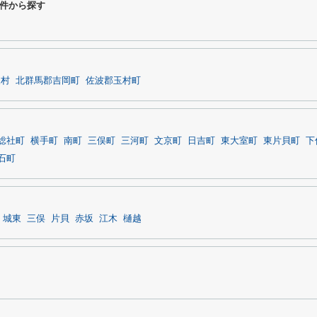
件から探す
東村
北群馬郡吉岡町
佐波郡玉村町
総社町
横手町
南町
三俣町
三河町
文京町
日吉町
東大室町
東片貝町
下
石町
城東
三俣
片貝
赤坂
江木
樋越