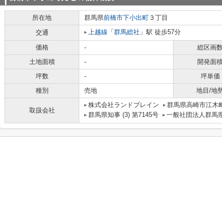
所在地
群馬県
前橋市
下小出町
３丁目
上越線
「
群馬総社
」駅 徒歩57分
交通
価格
-
総区画
土地面積
-
開発面
坪数
-
坪単価
種別
売地
地目/地
株式会社ランドブレイン
群馬県高崎市江木町
取扱会社
群馬県知事 (3) 第7145号
一般社団法人群馬