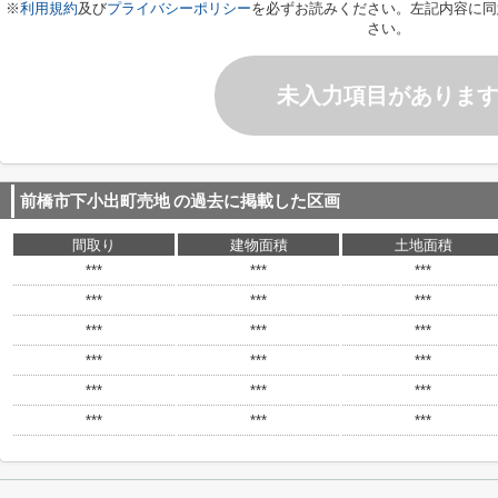
※
利用規約
及び
プライバシーポリシー
を必ずお読みください。左記内容に同
さい。
未入力項目がありま
前橋市下小出町売地
の過去に掲載した区画
間取り
建物面積
土地面積
***
***
***
***
***
***
***
***
***
***
***
***
***
***
***
***
***
***