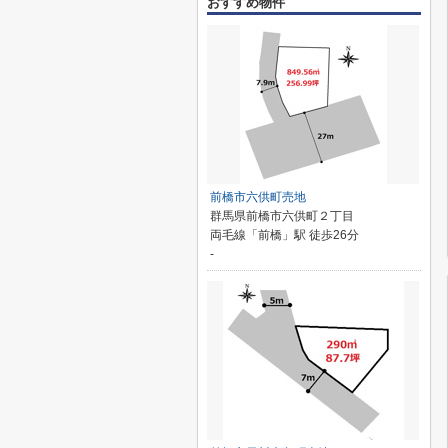
おすすめ物件
前橋市六供町売地
群馬県前橋市六供町２丁目
両毛線「前橋」駅 徒歩26分
-