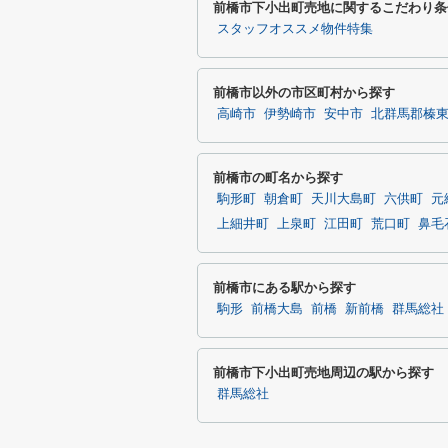
前橋市下小出町売地に関するこだわり条
スタッフオススメ物件特集
前橋市以外の市区町村から探す
高崎市
伊勢崎市
安中市
北群馬郡榛
前橋市の町名から探す
駒形町
朝倉町
天川大島町
六供町
元
上細井町
上泉町
江田町
荒口町
鼻毛
前橋市にある駅から探す
駒形
前橋大島
前橋
新前橋
群馬総社
前橋市下小出町売地周辺の駅から探す
群馬総社