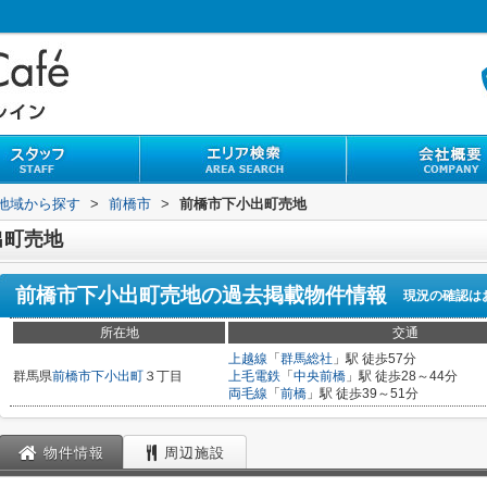
)地域から探す
>
前橋市
>
前橋市下小出町売地
出町売地
前橋市下小出町売地
の過去掲載物件情報
現況の確認は
所在地
交通
上越線
「
群馬総社
」駅 徒歩57分
群馬県
前橋市
下小出町
３丁目
上毛電鉄
「
中央前橋
」駅 徒歩28～44分
両毛線
「
前橋
」駅 徒歩39～51分
物件情報
周辺施設