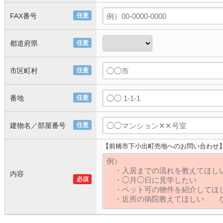
FAX番号
任意
都道府県
任意
市区町村
任意
番地
任意
建物名／部屋番号
任意
【前橋市下小出町売地へのお問い合わせ
内容
必須