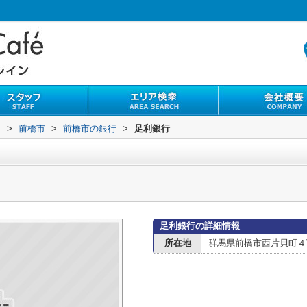
内
>
前橋市
>
前橋市の銀行
>
足利銀行
足利銀行の詳細情報
所在地
群馬県前橋市西片貝町４