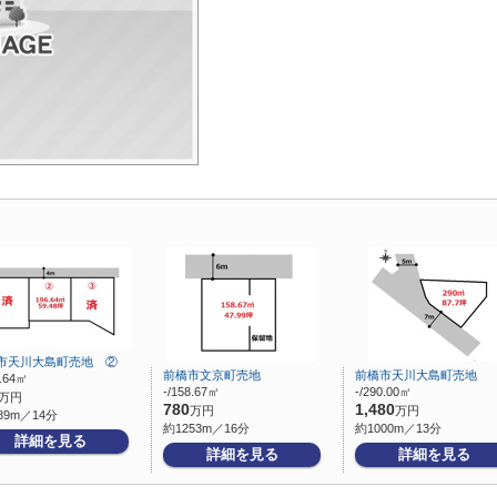
市天川大島町売地 ②
前橋市文京町売地
前橋市天川大島町売地
6.64㎡
-/158.67㎡
-/290.00㎡
万円
780
1,480
万円
万円
89m／14分
約1253m／16分
約1000m／13分
詳細を見る
詳細を見る
詳細を見る