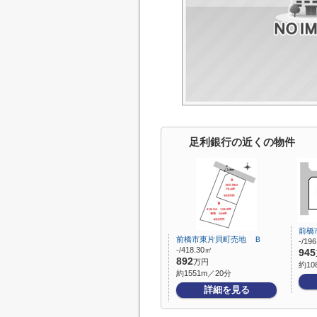
足利銀行の近くの物件
前橋
前橋市東片貝町売地 Ｂ
-/19
-/418.30㎡
945
892
万円
約10
約1551m／20分
詳細を見る