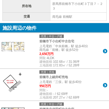
群馬県前橋市下小出町３丁目７－２
所在地
３
交通
両毛線 前橋駅
施設周辺の物件
売買｜中古一戸建
前橋市下小出町中古住宅
上毛電鉄「中央前橋」駅 徒歩40分
両毛線「前橋」駅 徒歩52分
2,650万円
間取:
4LDK
建物面積:
102.68㎡ / 31.06坪
土地面積:
172.83㎡ / 52.28坪
売買｜売地
前橋市上細井町売地
上毛電鉄「三俣」駅 徒歩40分
950万円
間取:
-
建物面積:
- / 62.69坪
土地面積:
207.27㎡ / 62.69坪
売買｜中古一戸建