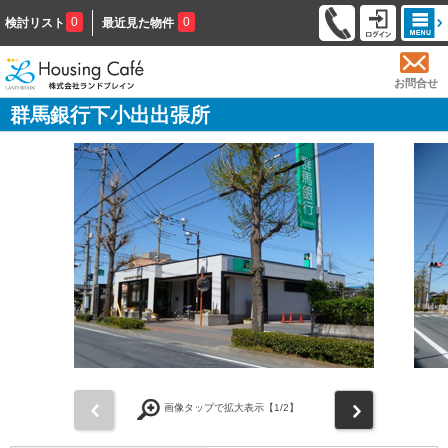
0
0
検討リスト
最近見た物件
お問合せ
群馬銀行下小出出張所
前
次
画像タップで拡大表示【
1
/2】