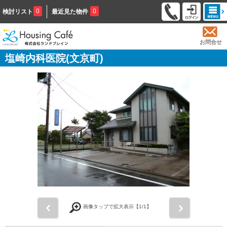
0
0
検討リスト
最近見た物件
お問合せ
塩崎内科医院(文京町)
前
次
画像タップで拡大表示【
1
/1】