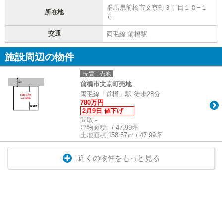
群馬県前橋市文京町３丁目１０−１
所在地
０
交通
両毛線 前橋駅
施設周辺の物件
売買｜売地
前橋市文京町売地
両毛線「前橋」駅 徒歩28分
780万円
2月9日 値下げ
間取:
-
建物面積:
- / 47.99坪
土地面積:
158.67㎡ / 47.99坪
近くの物件をもっと見る