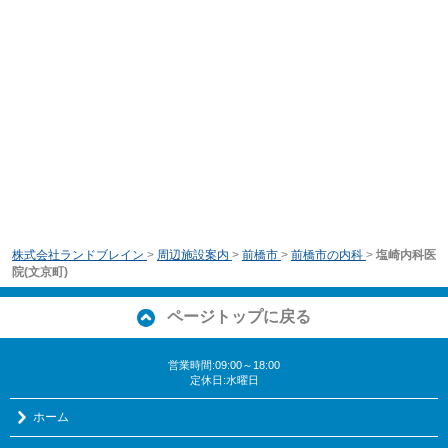
株式会社ランドブレイン
>
周辺施設案内
>
前橋市
>
前橋市の内科
>
塩崎内科医
院(文京町)
ページトップに戻る
営業時間:09:00～18:00
定休日:水曜日
ホーム