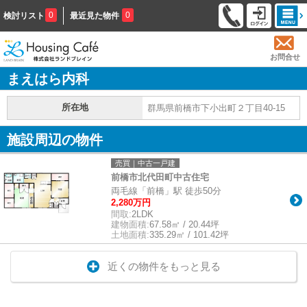
0
0
検討リスト
最近見た物件
お問合せ
まえはら内科
所在地
群馬県前橋市下小出町２丁目40-15
施設周辺の物件
売買｜中古一戸建
前橋市北代田町中古住宅
両毛線「前橋」駅 徒歩50分
2,280万円
間取:
2LDK
建物面積:
67.58㎡ / 20.44坪
土地面積:
335.29㎡ / 101.42坪
近くの物件をもっと見る