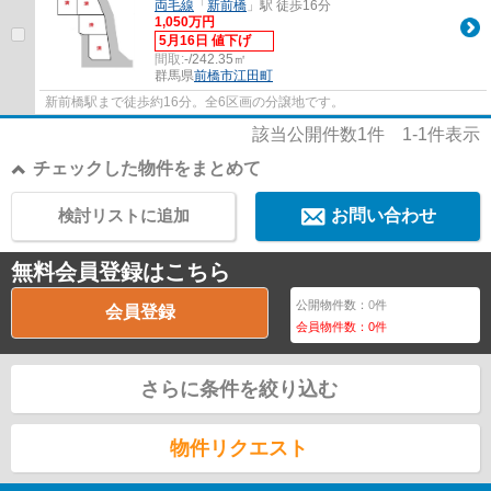
両毛線
「
新前橋
」駅 徒歩16分
1,050万円
5月16日 値下げ
間取:
-/242.35㎡
群馬県
前橋市
江田町
新前橋駅まで徒歩約16分。全6区画の分譲地です。
該当公開件数
1
件
1-1
件表示
チェックした物件をまとめて
検討リストに追加
お問い合わせ
無料会員登録はこちら
公開物件数：
0
件
会員登録
会員物件数：
0
件
さらに条件を絞り込む
物件リクエスト