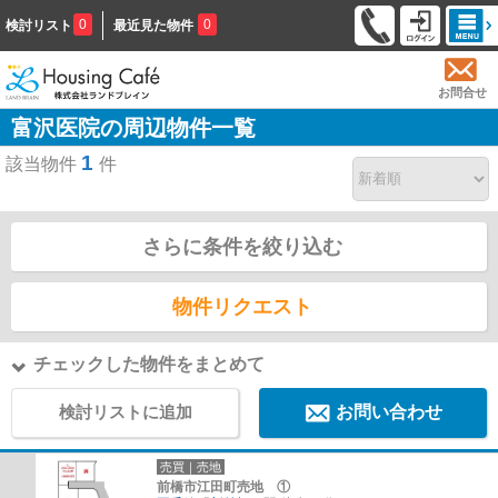
0
0
検討リスト
最近見た物件
お問合せ
富沢医院の周辺物件一覧
1
該当物件
件
さらに条件を絞り込む
物件リクエスト
チェックした物件をまとめて
検討リストに追加
お問い合わせ
売買｜売地
前橋市江田町売地 ①