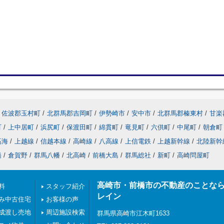
佐波郡玉村町
/
北群馬郡吉岡町
/
伊勢崎市
/
安中市
/
北群馬郡榛東村
/
甘楽
町
/
上中居町
/
浜尻町
/
保渡田町
/
綿貫町
/
竜見町
/
六供町
/
中尾町
/
朝倉町
高海
/
上越線
/
信越本線
/
高崎線
/
八高線
/
上信電鉄
/
上越新幹線
/
北陸新幹
橋
/
倉賀野
/
群馬八幡
/
北高崎
/
前橋大島
/
群馬総社
/
新町
/
高崎問屋町
高崎市・前橋市の不動産のことな
料
スタッフ紹介
レイン
み中古住宅
お客様の声
成渡し売地
周辺施設検索
群馬県高崎市江木町1633