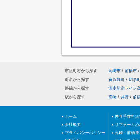
市区町村から探す
高崎市
/
前橋市
/
町名から探す
倉賀野町
/
駒形
路線から探す
湘南新宿ライン
駅から探す
高崎
/
井野
/
前
ホーム
仲介手数料無
会社概要
リフォーム済
プライバシーポリシー
高崎・前橋造