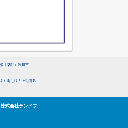
郡甘楽町
/
渋川市
線
/
両毛線
/
上毛電鉄
ら株式会社ランドブ