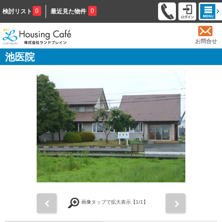
0
0
検討リスト
最近見た物件
お問合せ
池医院
前
次
画像タップで拡大表示【
1
/1】