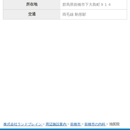
所在地
群馬県前橋市下大島町９１４
交通
両毛線 駒形駅
株式会社ランドブレイン
>
周辺施設案内
>
前橋市
>
前橋市の内科
>
池医院