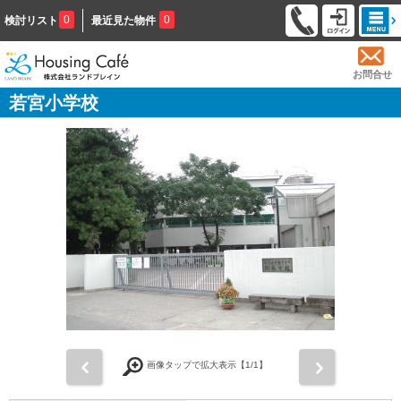
0
0
検討リスト
最近見た物件
お問合せ
若宮小学校
前
次
画像タップで拡大表示【
1
/1】