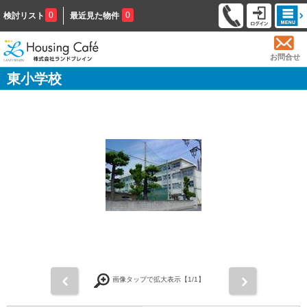
0
0
検討リスト
最近見た物件
お問合せ
東小学校
前
次
画像タップで拡大表示【
1
/1】