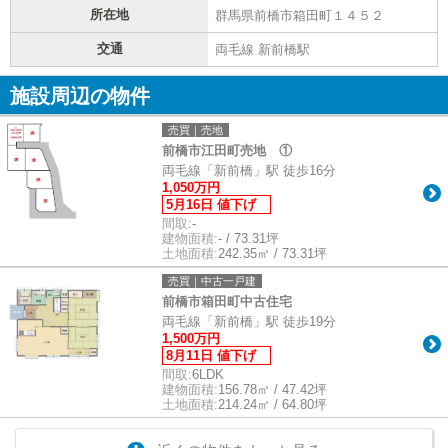
所在地
群馬県前橋市箱田町１４５２
交通
両毛線 新前橋駅
施設周辺の物件
売買｜売地
前橋市江田町売地 ①
両毛線「新前橋」駅 徒歩16分
1,050万円
5月16日 値下げ
間取:
-
建物面積:
- / 73.31坪
土地面積:
242.35㎡ / 73.31坪
売買｜中古一戸建
前橋市箱田町中古住宅
両毛線「新前橋」駅 徒歩19分
1,500万円
8月11日 値下げ
間取:
6LDK
建物面積:
156.78㎡ / 47.42坪
土地面積:
214.24㎡ / 64.80坪